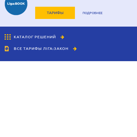
ТАРИФЫ
ПОДРОБНЕЕ
КАТАЛОГ РЕШЕНИЙ
ВСЕ ТАРИФЫ ЛІГА:ЗАКОН
Сотрудничество
Агенты
Дилеры
Политика
конфиденциальности
Условия использования
сайта
Реклама
Блог