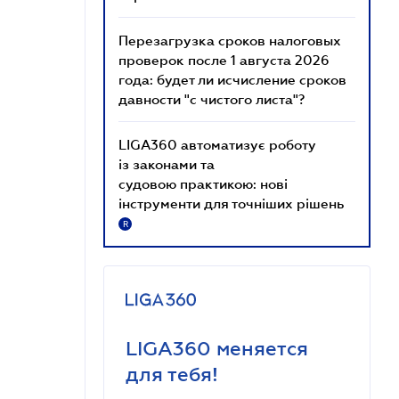
Перезагрузка сроков налоговых
проверок после 1 августа 2026
года: будет ли исчисление сроков
давности "с чистого листа"?
LIGA360 автоматизує роботу
із законами та
судовою практикою: нові
інструменти для точніших рішень
R
LIGA360 меняется
для тебя!