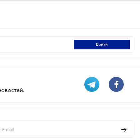
войти
новостей.