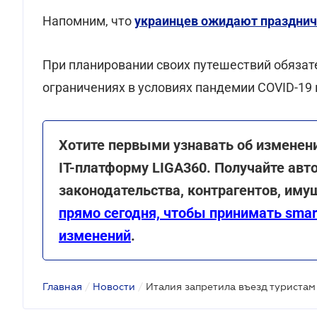
Напомним, что
украинцев ожидают празднич
При планировании своих путешествий обяза
ограничениях в условиях пандемии COVID-19
Хотите первыми узнавать об изменен
IT-платформу LIGA360. Получайте ав
законодательства, контрагентов, иму
прямо сегодня, чтобы принимать smar
изменений
.
Главная
/
Новости
/