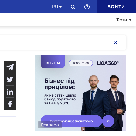
ВОЙТИ
RU
Темы
Реклама