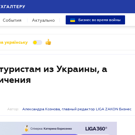
УХГАЛТЕРУ
События
Актуально
Бизнес во время войны
а українську
туристам из Украины, а
ичения
Автор:
Александра Кознова, главный редактор LIGA ZAKON Бизнес