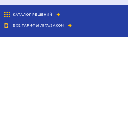
КАТАЛОГ РЕШЕНИЙ
ВСЕ ТАРИФЫ ЛІГА:ЗАКОН
Сотрудничество
Агенты
Дилеры
Политика
конфиденциальности
Условия использования
сайта
Реклама
Блог
Новости компании
Руководства