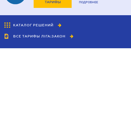
ТАРИФЫ
ПОДРОБНЕЕ
КАТАЛОГ РЕШЕНИЙ
ВСЕ ТАРИФЫ ЛІГА:ЗАКОН
Сотрудничество
Агенты
Дилеры
Политика
конфиденциальности
Условия использования
сайта
Реклама
Блог
Новости компании