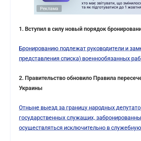
Реклама
1. Вступил в силу новый порядок бронирова
Бронированию подлежат руководители и замес
представления списка) военнообязанных ра
2. Правительство обновило Правила пересе
Украины
Отныне выезд за границу народных депутатов
государственных служащих, забронированных
осуществляться исключительно в служебну