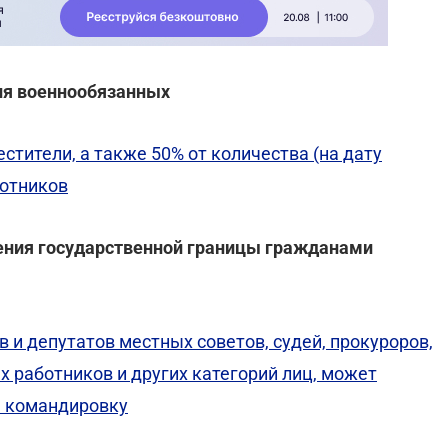
ния военнообязанных
тители, а также 50% от количества (на дату
ботников
чения государственной границы гражданами
 и депутатов местных советов, судей, прокуроров,
 работников и других категорий лиц, может
ю командировку