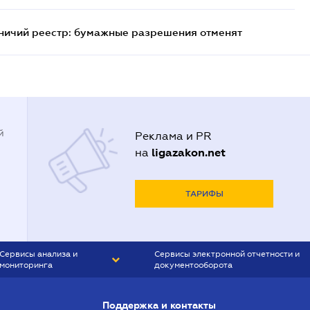
тничий реестр: бумажные разрешения отменят
й
Реклама и PR
ligazakon.net
на
ТАРИФЫ
Сервисы анализа и
Сервисы электронной отчетности и
мониторинга
документооборота
CONTR AGENT
Liga:REPORT
Поддержка и контакты