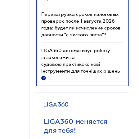
Перезагрузка сроков налоговых
проверок после 1 августа 2026
года: будет ли исчисление сроков
давности "с чистого листа"?
LIGA360 автоматизує роботу
із законами та
судовою практикою: нові
інструменти для точніших рішень
R
LIGA360 меняется
для тебя!