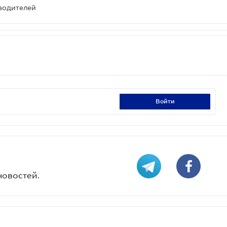
оводителей
войти
новостей.