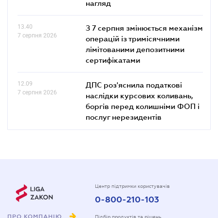
нагляд
13.40
З 7 серпня змінюється механізм
7 серпня 2026
операцій із тримісячними
лімітованими депозитними
сертифікатами
12.09
ДПС роз'яснила податкові
7 серпня 2026
наслідки курсових коливань,
боргів перед колишніми ФОП і
послуг нерезидентів
Центр підтримки користувачів
0-800-210-103
ПРО КОМПАНІЮ
Підбір продуктів та рішень