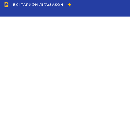
ВСІ ТАРИФИ ЛІГА:ЗАКОН
Співробітництво
Агенти
Дилери
Політика конфіденційності
Умови використання сайту
Реклама
Блог
Новини компанії
Керівництва
Каталоги компаній
Теми в центрі уваги
Підтримка та контакти