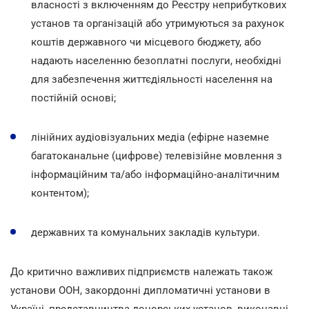
власності з включенням до Реєстру неприбуткових
установ та організацій або утримуються за рахунок
коштів державного чи місцевого бюджету, або
надають населенню безоплатні послуги, необхідні
для забезпечення життєдіяльності населення на
постійній основі;
лінійних аудіовізуальних медіа (ефірне наземне
багатоканальне (цифрове) телевізійне мовлення з
інформаційним та/або інформаційно-аналітичним
контентом);
державних та комунальних закладів культури.
До критично важливих підприємств належать також
установи ООН, закордонні дипломатичні установи в
Україні, представництва донорських установ, виконавці