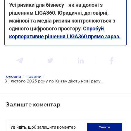
Усі ризики для бізнесу - як на долоні з
рішенням LIGA360. Юридичні, договірні,
майнові та медіа ризики контролюються з
єдиного цифрового простору.
Спробуй
корпоративне рішення LIGA360 прямо зараз.
Головна
/
Новини
/
З 1 лютого 2023 року по Києву діють нові рахунки для сплати ЄСВ
Залиште коментар
Увійдіть, щоб залишити коментар
увійти