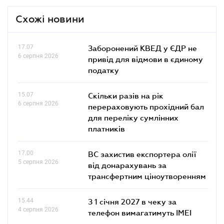
Схожі новини
17.07
Заборонений КВЕД у ЄДР не
6 серпня 2026
привід для відмови в єдиному
податку
15.07
Скільки разів на рік
6 серпня 2026
перераховують прохідний бал
для переліку сумлінних
платників
17.00
ВС захистив експортера олії
5 серпня 2026
від донарахувань за
трансфертним ціноутворенням
15.44
З 1 січня 2027 в чеку за
4 серпня 2026
телефон вимагатимуть IMEI