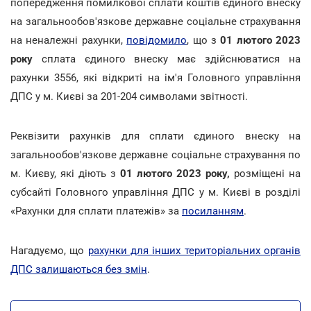
попередження помилкової сплати коштів єдиного внеску
на загальнообов'язкове державне соціальне страхування
на неналежні рахунки,
повідомило
, що з
01 лютого 2023
року
сплата єдиного внеску має здійснюватися на
рахунки 3556, які відкриті на ім'я Головного управління
ДПС у м. Києві за 201-204 символами звітності.
Реквізити рахунків для сплати єдиного внеску на
загальнообов'язкове державне соціальне страхування по
м. Києву, які діють з
01 лютого 2023 року,
розміщені на
субсайті Головного управління ДПС у м. Києві в розділі
«Рахунки для сплати платежів» за
посиланням
.
Нагадуємо, що
рахунки для інших територіальних органів
ДПС залишаються без змін
.