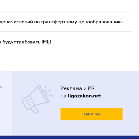
т доначислений по трансфертному ценообразованию
н будут требовать IMEI
й
Реклама и PR
ligazakon.net
на
ТАРИФЫ