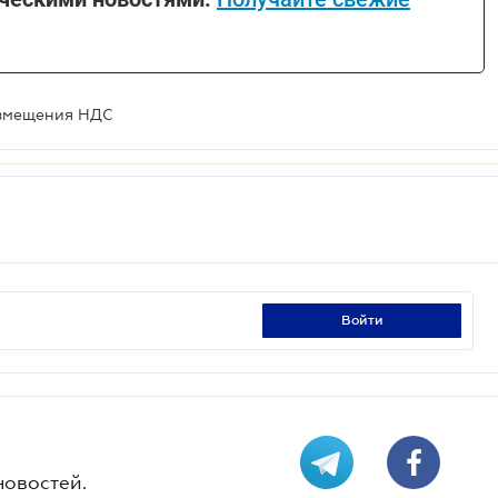
озмещения НДС
войти
новостей.