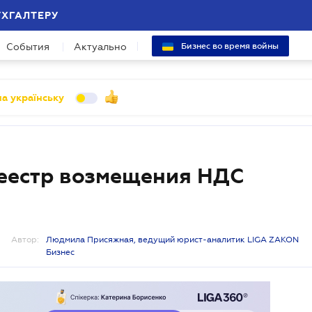
УХГАЛТЕРУ
События
Актуально
Бизнес во время войны
а українську
реестр возмещения НДС
Автор:
Людмила Присяжная, ведущий юрист-аналитик LIGA ZAKON
Бизнес