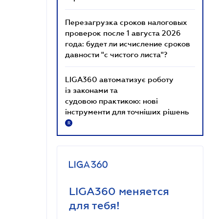
Перезагрузка сроков налоговых
проверок после 1 августа 2026
года: будет ли исчисление сроков
давности "с чистого листа"?
LIGA360 автоматизує роботу
із законами та
судовою практикою: нові
інструменти для точніших рішень
R
LIGA360 меняется
для тебя!