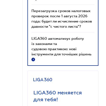
Перезагрузка сроков налоговых
проверок после 1 августа 2026
года: будет ли исчисление сроков
давности "с чистого листа"?
LIGA360 автоматизує роботу
із законами та
судовою практикою: нові
інструменти для точніших рішень
R
LIGA360 меняется
для тебя!