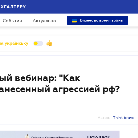
УХГАЛТЕРУ
События
Актуально
Бизнес во время войны
а українську
ый вебинар: "Как
анесенный агрессией рф?
Автор:
Think brave