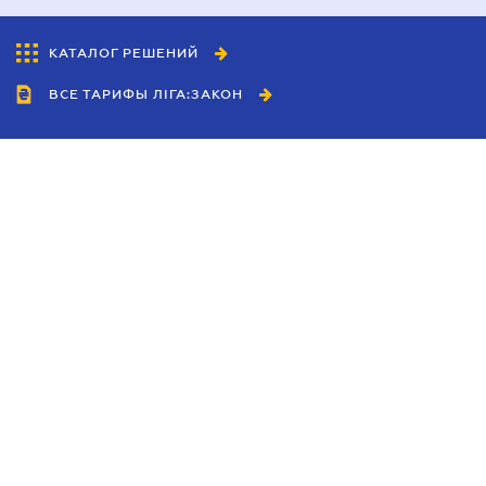
КАТАЛОГ РЕШЕНИЙ
ВСЕ ТАРИФЫ ЛІГА:ЗАКОН
Сотрудничество
Агенты
Дилеры
Политика
конфиденциальности
Условия использования
сайта
Реклама
Блог
Новости компании
Руководства