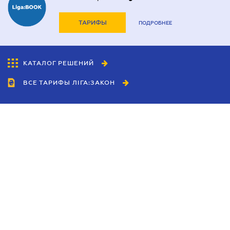
ТАРИФЫ
ПОДРОБНЕЕ
КАТАЛОГ РЕШЕНИЙ
ВСЕ ТАРИФЫ ЛІГА:ЗАКОН
Сотрудничество
Агенты
Дилеры
Политика
конфиденциальности
Условия использования
сайта
Реклама
Блог