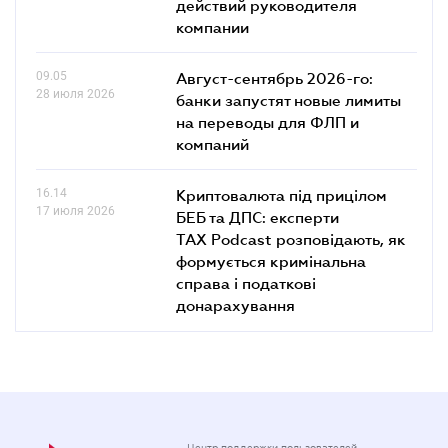
действий руководителя
компании
09.05
Август-сентябрь 2026-го:
28 июля 2026
банки запустят новые лимиты
на переводы для ФЛП и
компаний
16.14
Криптовалюта під прицілом
17 июля 2026
БЕБ та ДПС: експерти
TAX Podcast розповідають, як
формується кримінальна
справа і податкові
донарахування
Центр поддержки пользователей