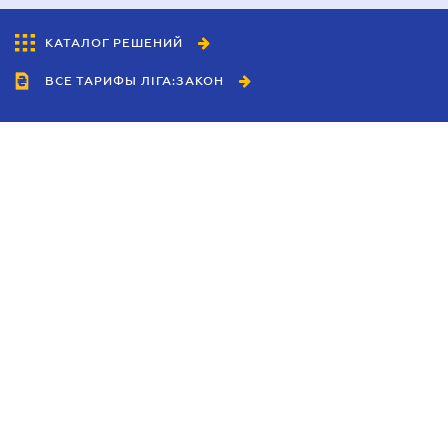
КАТАЛОГ РЕШЕНИЙ
ВСЕ ТАРИФЫ ЛІГА:ЗАКОН
Сотрудничество
Агенты
Дилеры
Политика
конфиденциальности
Условия использования
сайта
Реклама
Блог
Новости компании
Руководства