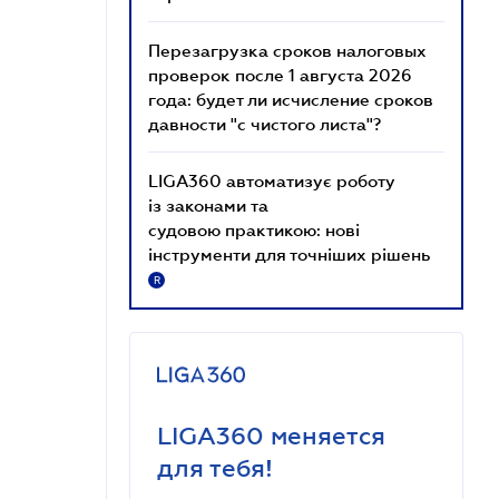
Перезагрузка сроков налоговых
проверок после 1 августа 2026
года: будет ли исчисление сроков
давности "с чистого листа"?
LIGA360 автоматизує роботу
із законами та
судовою практикою: нові
інструменти для точніших рішень
R
LIGA360 меняется
для тебя!