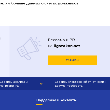
телям больше данных о счетах должников
й
Реклама и PR
ligazakon.net
на
ТАРИФЫ
Сервисы анализа и
Сервисы электронной отчетности и
мониторинга
документооборота
CONTR AGENT
Liga:REPORT
Поддержка и контакты
SMS-МАЯК