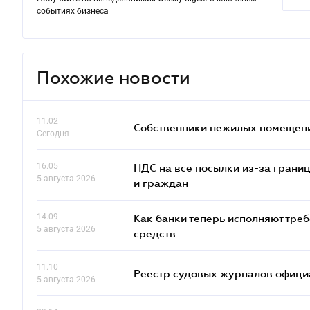
событиях бизнеса
Похожие новости
11.02
Собственники нежилых помещений
Сегодня
16.05
НДС на все посылки из-за грани
5 августа 2026
и граждан
14.09
Как банки теперь исполняют тре
5 августа 2026
средств
11.10
Реестр судовых журналов офици
5 августа 2026