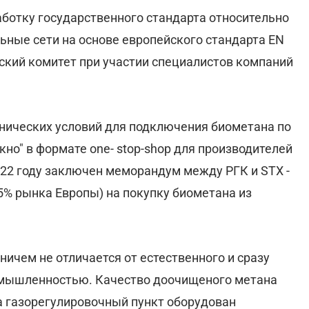
ботку государственного стандарта относительно
ьные сети на основе европейского стандарта EN
ческий комитет при участии специалистов компаний
нических условий для подключения биометана по
окно" в формате one- stop-shop для производителей
022 году заключен меморандум между РГК и STX -
% рынка Европы) на покупку биометана из
ничем не отличается от естественного и сразу
омышленностью. Качество доочищеного метана
а газорегулировочный пункт оборудован