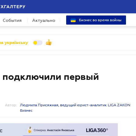
УХГАЛТЕРУ
События
Актуально
Бизнес во время войны
а українську
ти подключили первый
Автор:
Людмила Присяжная, ведущий юрист-аналитик LIGA ZAKON
Бизнес