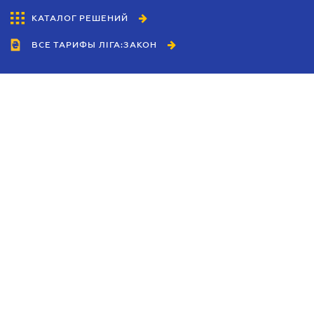
КАТАЛОГ РЕШЕНИЙ
ВСЕ ТАРИФЫ ЛІГА:ЗАКОН
Сотрудничество
Агенты
Дилеры
Политика
конфиденциальности
Условия использования
сайта
Реклама
Блог
Новости компании
Руководства
Каталоги компаний