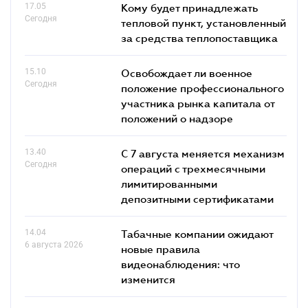
17.05
Кому будет принадлежать
Сегодня
тепловой пункт, установленный
за средства теплопоставщика
15.10
Освобождает ли военное
Сегодня
положение профессионального
участника рынка капитала от
положений о надзоре
13.40
С 7 августа меняется механизм
Сегодня
операций с трехмесячными
лимитированными
депозитными сертификатами
14.04
Табачные компании ожидают
6 августа 2026
новые правила
видеонаблюдения: что
изменится