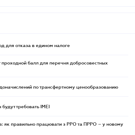
д для отказа в едином налоге
т проходной балл для перечня добросовестных
т доначислений по трансфертному ценообразованию
н будут требовать IMEI
в: як правильно працювати з РРО та ПРРО – у новому