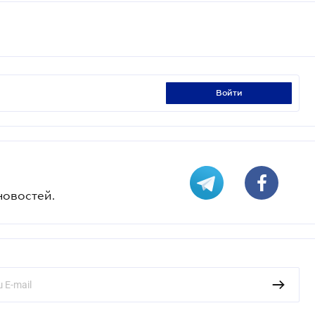
войти
новостей.