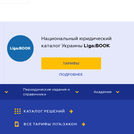
Национальный юридический
Liga:BOOK
каталог Украины
ТАРИФЫ
ПОДРОБНЕЕ
Периодические издания и
Академия
справочники
ЮРИСТ&ЗАКОН
АКАДЕМИЯ ЛІГА:ЗАКОН
КАТАЛОГ РЕШЕНИЙ
БУХГАЛТЕР&ЗАКОН
ВСЕ ТАРИФЫ ЛІГА:ЗАКОН
ВЕСТНИК МСФО