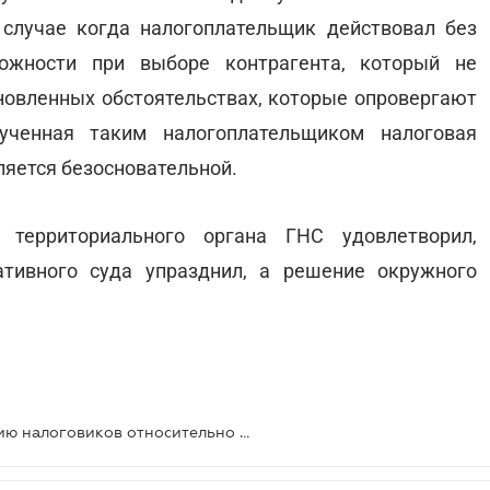
 случае когда налогоплательщик действовал без
ожности при выборе контрагента, который не
ановленных обстоятельствах, которые опровергают
лученная таким налогоплательщиком налоговая
ляется безосновательной.
территориального органа ГНС удовлетворил,
ативного суда упразднил, а решение окружного
Верховный Суд поддержал позицию налоговиков относительно нереальности хозяйственных операций