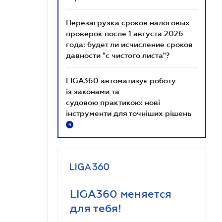
Перезагрузка сроков налоговых
проверок после 1 августа 2026
года: будет ли исчисление сроков
давности "с чистого листа"?
LIGA360 автоматизує роботу
із законами та
судовою практикою: нові
інструменти для точніших рішень
R
LIGA360 меняется
для тебя!