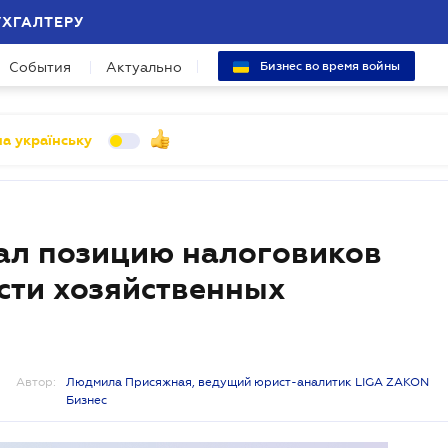
УХГАЛТЕРУ
События
Актуально
Бизнес во время войны
а українську
ал позицию налоговиков
сти хозяйственных
Автор:
Людмила Присяжная, ведущий юрист-аналитик LIGA ZAKON
Бизнес