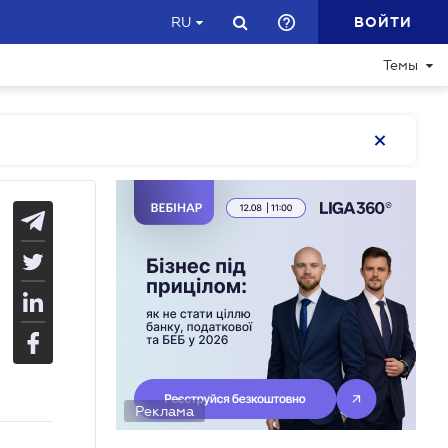
ВОЙТИ
RU
Темы
Реклама