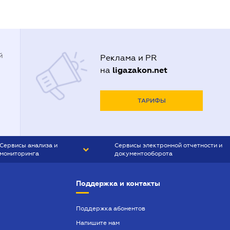
й
Реклама и PR
ligazakon.net
на
ТАРИФЫ
Сервисы анализа и
Сервисы электронной отчетности и
мониторинга
документооборота
CONTR AGENT
Liga:REPORT
Поддержка и контакты
SMS-МАЯК
VERDICTUM
Поддержка абонентов
Напишите нам
SEMANTRUM