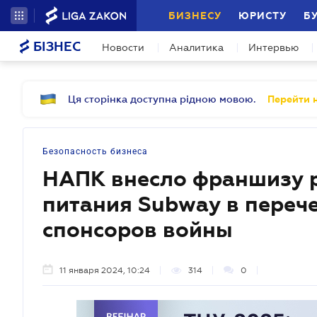
БИЗНЕСУ
ЮРИСТУ
Б
БІЗНЕС
Новости
Аналитика
Интервью
Ця сторінка доступна рідною мовою.
Перейти н
Безопасность бизнеса
НАПК внесло франшизу 
питания Subway в пере
спонсоров войны
11 января 2024, 10:24
314
0