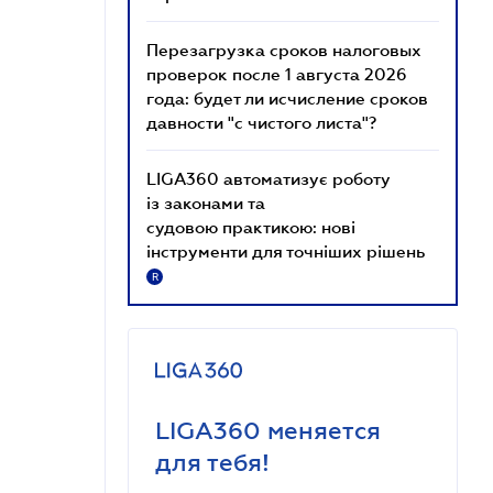
Перезагрузка сроков налоговых
проверок после 1 августа 2026
года: будет ли исчисление сроков
давности "с чистого листа"?
LIGA360 автоматизує роботу
із законами та
судовою практикою: нові
інструменти для точніших рішень
R
LIGA360 меняется
для тебя!