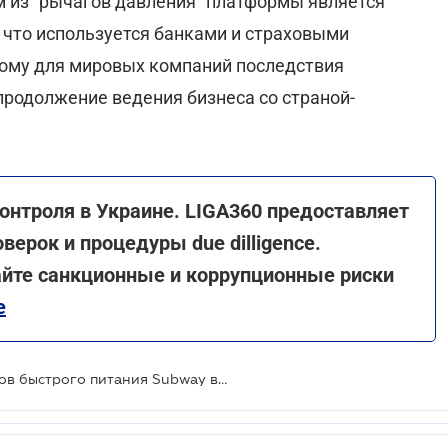
м из "рычагов давления" платформы является
, что используется банками и страховыми
тому для мировых компаний последствия
продолжение ведения бизнеса со страной-
онтроля в Украине. LIGA360 предоставляет
ерок и процедуры due dilligence.
айте санкционные и коррупционные риски
е
НАПК внесло франшизу ресторанов быстрого питания Subway в перечень международных спонсоров войны