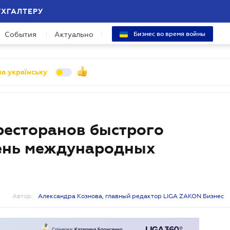
УХГАЛТЕРУ
События
Актуально
Бизнес во время войны
а українську
ресторанов быстрого
чень международных
Автор:
Александра Кознова, главный редактор LIGA ZAKON Бизнес