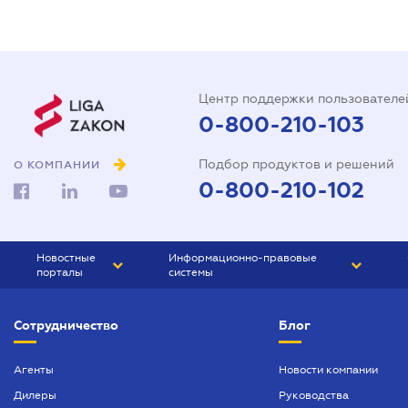
Центр поддержки пользователе
0-800-210-103
Подбор продуктов и решений
О КОМПАНИИ
0-800-210-102
Новостные
Информационно-правовые
порталы
системы
ЮРЛИГА
Право Украины
Сотрудничество
Блог
БИЗНЕС
ГРАНД
БУХГАЛТЕР.ua
ПРАЙМ
Агенты
Новости компании
Дилеры
Руководства
БУХГАЛТЕР ПРОФ