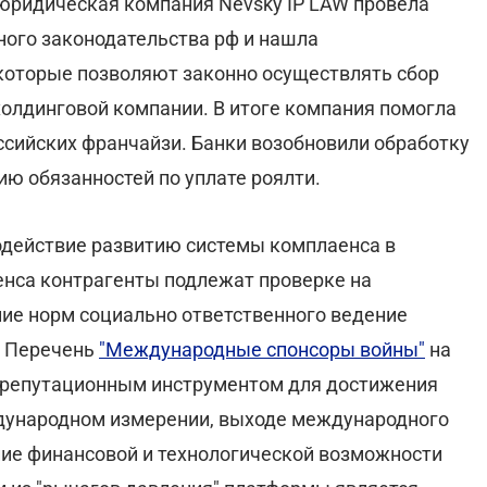
я юридическая компания Nevsky IP LAW провела
ого законодательства рф и нашла
оторые позволяют законно осуществлять сбор
 холдинговой компании. В итоге компания помогла
оссийских франчайзи. Банки возобновили обработку
ию обязанностей по уплате роялти.
одействие развитию системы комплаенса в
енса контрагенты подлежат проверке на
ние норм социально ответственного ведение
. Перечень
"Международные спонсоры войны"
на
м репутационным инструментом для достижения
дународном измерении, выходе международного
ение финансовой и технологической возможности