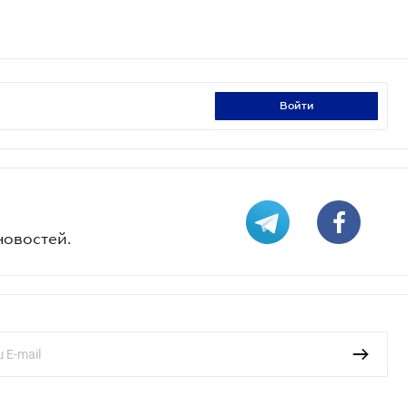
войти
новостей.