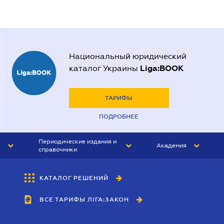
Национальный юридический
Liga:BOOK
каталог Украины
ТАРИФЫ
ПОДРОБНЕЕ
Периодические издания и
Академия
справочники
ЮРИСТ&ЗАКОН
АКАДЕМИЯ ЛІГА:ЗАКОН
КАТАЛОГ РЕШЕНИЙ
БУХГАЛТЕР&ЗАКОН
ВСЕ ТАРИФЫ ЛІГА:ЗАКОН
ВЕСТНИК МСФО
ИНТЕРБУХ