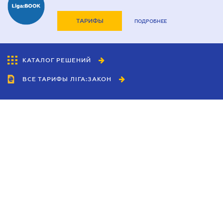
ТАРИФЫ
ПОДРОБНЕЕ
КАТАЛОГ РЕШЕНИЙ
ВСЕ ТАРИФЫ ЛІГА:ЗАКОН
Сотрудничество
Агенты
Дилеры
Политика
конфиденциальности
Условия использования
сайта
Реклама
Блог