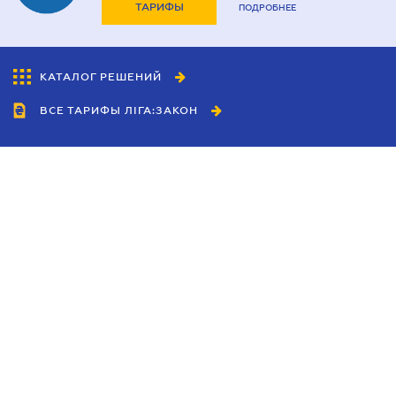
ТАРИФЫ
ПОДРОБНЕЕ
КАТАЛОГ РЕШЕНИЙ
ВСЕ ТАРИФЫ ЛІГА:ЗАКОН
Сотрудничество
Агенты
Дилеры
Политика
конфиденциальности
Условия использования
сайта
Реклама
Блог
Новости компании