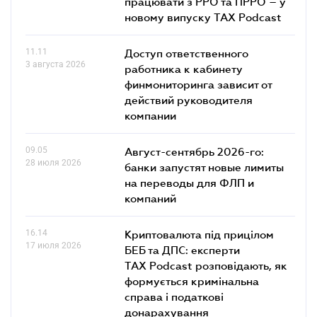
працювати з РРО та ПРРО – у
новому випуску TAX Podcast
11.11
Доступ ответственного
3 августа 2026
работника к кабинету
финмониторинга зависит от
действий руководителя
компании
09.05
Август-сентябрь 2026-го:
28 июля 2026
банки запустят новые лимиты
на переводы для ФЛП и
компаний
16.14
Криптовалюта під прицілом
17 июля 2026
БЕБ та ДПС: експерти
TAX Podcast розповідають, як
формується кримінальна
справа і податкові
донарахування