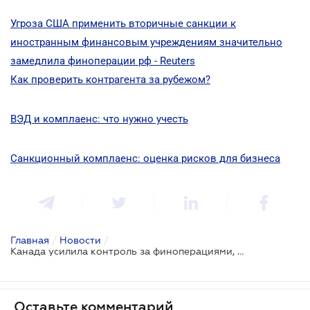
Угроза США применить вторичные санкции к
иностранным финансовым учреждениям значительно
замедлила финоперации рф - Reuters
Как проверить контрагента за рубежом?
ВЭД и комплаенс: что нужно учесть
Санкционный комплаенс: оценка рисков для бизнеса
Главная
/
Новости
/
Канада усилила контроль за финоперациями, связанными с рф
Оставьте комментарий