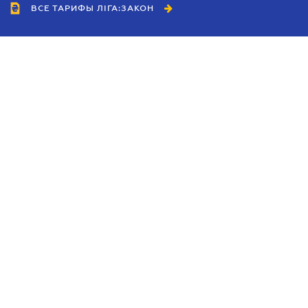
ВСЕ ТАРИФЫ ЛІГА:ЗАКОН
Сотрудничество
Агенты
Дилеры
Политика
конфиденциальности
Условия использования
сайта
Реклама
Блог
Новости компании
Руководства
Каталоги компаний
Темы в центре внимания