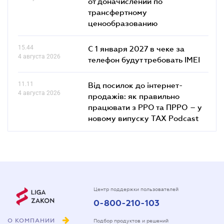
от доначислений по
трансфертному
ценообразованию
15.44
С 1 января 2027 в чеке за
4 августа 2026
телефон будут требовать IMEI
11.11
Від посилок до інтернет-
4 августа 2026
продажів: як правильно
працювати з РРО та ПРРО – у
новому випуску TAX Podcast
Центр поддержки пользователей
0-800-210-103
О КОМПАНИИ
Подбор продуктов и решений