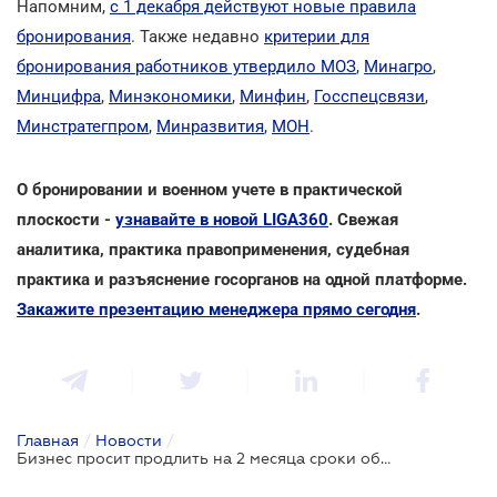
Напомним,
с 1 декабря действуют новые правила
бронирования
. Также недавно
критерии для
бронирования работников утвердило МОЗ
,
Минагро
,
Минцифра
,
Минэкономики
,
Минфин
,
Госспецсвязи
,
Минстратегпром
,
Минразвития
,
МОН
.
О бронировании и военном учете в практической
плоскости -
узнавайте в новой LIGA360
. Свежая
аналитика, практика правоприменения, судебная
практика и разъяснение госорганов на одной платформе.
Закажите презентацию менеджера прямо сегодня
.
Главная
/
Новости
/
Бизнес просит продлить на 2 месяца сроки обновления критичности и действующие бронирования