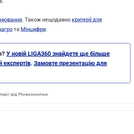
і.
ронювання
. Також нещодавно
критерії для
нагро
та
Мінцифри
.
ів?
У новій LIGA360 знайдете ще більше
й експертів
.
Замовте презентацію для
терії від Мінекономіки