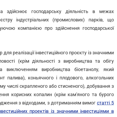
та здійснює господарську діяльність в межах
єстру індустріальних (промислових) парків, що
уючою компанією про здійснення господарської
р для реалізації інвестиційного проєкту із значними
овості (крім діяльності з виробництва та обігу
за виключенням виробництва біоетанолу, який
т палива), коньячного і плодового, алкогольних
тому числі скрапленого або стисненого), добування з
ння корисних копалин (крім кам'яного та бурого
оводження з відходами, з дотриманням вимог
статті 5
вестиційних проектів із значними інвестиціями в