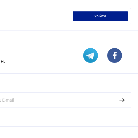
увійти
н.