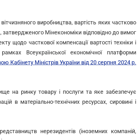
я вітчизняного виробництва, вартість яких частково
, затвердженого Мінекономіки відповідно до вимог
кту щодо часткової компенсації вартості техніки і
рамках Всеукраїнської економічної платформи
ою Кабінету Міністрів України від 20 серпня 2024 р.
ище на ринку товару і послуги та яке забезпечує
ацій в матеріально-технічних ресурсах, сировині і
редставництв нерезидентів (іноземних компаній,