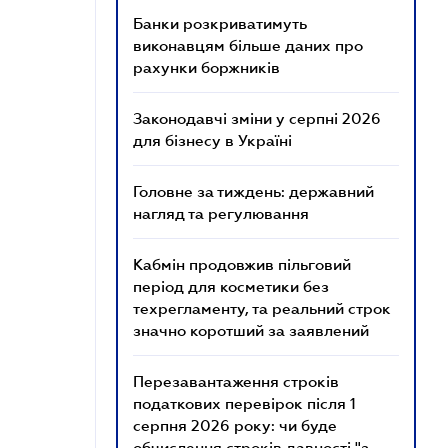
Банки розкриватимуть
виконавцям більше даних про
рахунки боржників
Законодавчі зміни у серпні 2026
для бізнесу в Україні
Головне за тиждень: державний
нагляд та регулювання
Кабмін продовжив пільговий
період для косметики без
техрегламенту, та реальний строк
значно коротший за заявлений
Перезавантаження строків
податкових перевірок після 1
серпня 2026 року: чи буде
обчислення строків давності "з