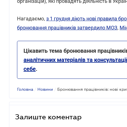
організацій), які провадять діяльність в Україн
Нагадаємо,
з 1 грудня діють нові правила б
бронювання працівників затвердило МОЗ
,
Мі
Цікавить тема бронювання працівник
аналітичних матеріалів та консультаці
себе
.
Головна
/
Новини
/
Бронювання працівників: нові кри
Залиште коментар