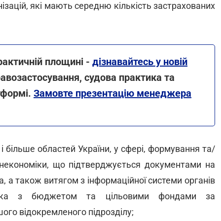
анізацій, які мають середню кількість застрахованих
рактичній площині -
дізнавайтесь у новій
равозастосування, судова практика та
тформі.
Замовте презентацію менеджера
 і більше областей України, у сфері, формування та/
Мінекономіки, що підтверджується документами на
, а також витягом з інформаційної системи органів
ника з бюджетом та цільовими фондами за
шого відокремленого підрозділу;