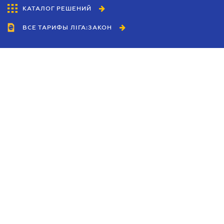
КАТАЛОГ РЕШЕНИЙ
ВСЕ ТАРИФЫ ЛІГА:ЗАКОН
Сотрудничество
Агенты
Дилеры
Политика
конфиденциальности
Условия использования
сайта
Реклама
Блог
Новости компании
Руководства
Каталоги компаний