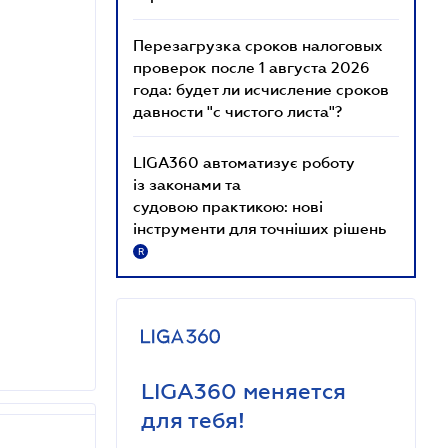
Перезагрузка сроков налоговых
проверок после 1 августа 2026
года: будет ли исчисление сроков
давности "с чистого листа"?
LIGA360 автоматизує роботу
із законами та
судовою практикою: нові
інструменти для точніших рішень
R
LIGA360 меняется
для тебя!