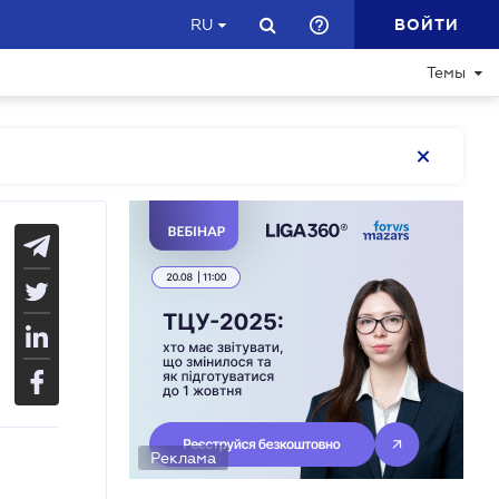
ВОЙТИ
RU
Темы
Реклама