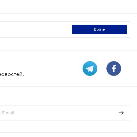
войти
новостей.