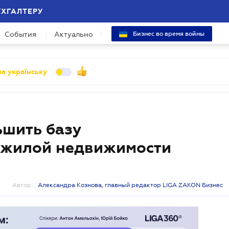
УХГАЛТЕРУ
События
Актуально
Бизнес во время войны
а українську
ьшить базу
ежилой недвижимости
Автор:
Александра Кознова, главный редактор LIGA ZAKON Бизнес