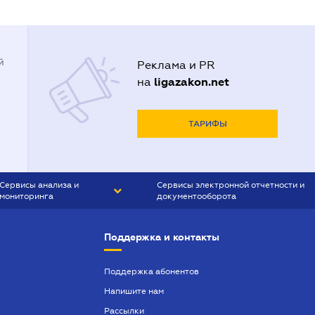
й
Реклама и PR
ligazakon.net
на
ТАРИФЫ
Сервисы анализа и
Сервисы электронной отчетности и
мониторинга
документооборота
CONTR AGENT
Liga:REPORT
Поддержка и контакты
SMS-МАЯК
VERDICTUM
Поддержка абонентов
Напишите нам
SEMANTRUM
Рассылки