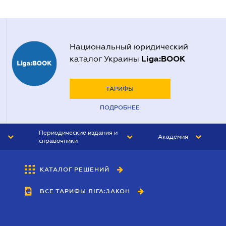
Национальный юридический
Liga:BOOK
каталог Украины
ТАРИФЫ
ПОДРОБНЕЕ
Периодические издания и
Академия
справочники
ЮРИСТ&ЗАКОН
АКАДЕМИЯ ЛІГА:ЗАКОН
КАТАЛОГ РЕШЕНИЙ
БУХГАЛТЕР&ЗАКОН
ВСЕ ТАРИФЫ ЛІГА:ЗАКОН
ВЕСТНИК МСФО
ИНТЕРБУХ