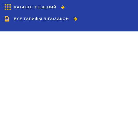
КАТАЛОГ РЕШЕНИЙ
ВСЕ ТАРИФЫ ЛІГА:ЗАКОН
Сотрудничество
Агенты
Дилеры
Политика
конфиденциальности
Условия использования
сайта
Реклама
Блог
Новости компании
Руководства
Каталоги компаний