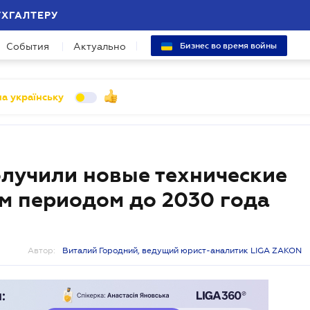
УХГАЛТЕРУ
События
Актуально
Бизнес во время войны
а українську
лучили новые технические
м периодом до 2030 года
Автор:
Виталий Городний, ведущий юрист-аналитик LIGA ZAKON