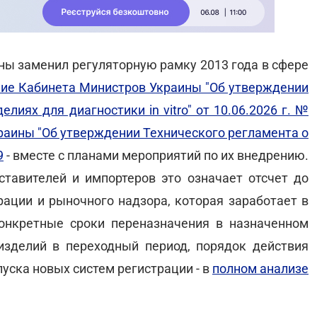
ны заменил регуляторную рамку 2013 года в сфере
ие Кабинета Министров Украины "Об утверждении
лиях для диагностики in vitro" от 10.06.2026 г. №
раины "Об утверждении Технического регламента о
9
- вместе с планами мероприятий по их внедрению.
тавителей и импортеров это означает отсчет до
рации и рыночного надзора, которая заработает в
онкретные сроки переназначения в назначенном
изделий в переходный период, порядок действия
уска новых систем регистрации - в
полном анализе