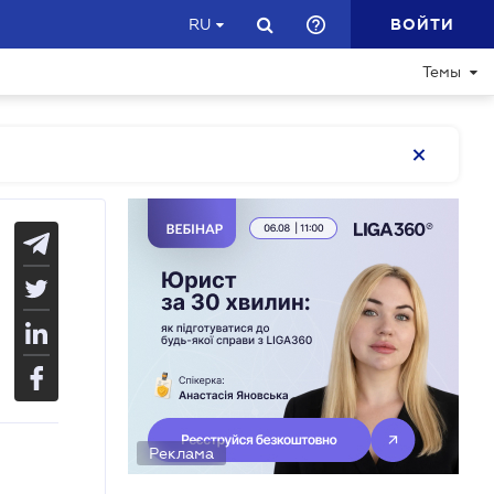
ВОЙТИ
RU
Темы
Реклама