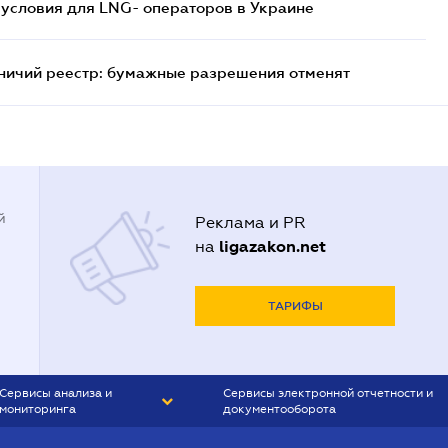
 условия для LNG- операторов в Украине
тничий реестр: бумажные разрешения отменят
й
Реклама и PR
ligazakon.net
на
ТАРИФЫ
Сервисы анализа и
Сервисы электронной отчетности и
мониторинга
документооборота
CONTR AGENT
Liga:REPORT