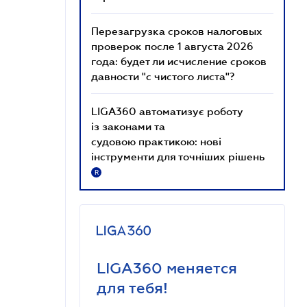
Перезагрузка сроков налоговых
проверок после 1 августа 2026
года: будет ли исчисление сроков
давности "с чистого листа"?
LIGA360 автоматизує роботу
із законами та
судовою практикою: нові
інструменти для точніших рішень
R
LIGA360 меняется
для тебя!