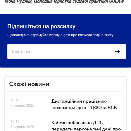
Ілона Рудник, молодша юристка судової практики GOLAW
Підпишіться на розсилку
Щопонеділка отримуйте weekly-digest про ключові події бізнесу
Схожі новини
10.14
Дистанційний працівник-
7 серпня 2026
іноземець: що з ПДФОта ЄСВ
12.12
Кабмін зобов'язав ДПС
6 серпня 2026
передати персональні дані про