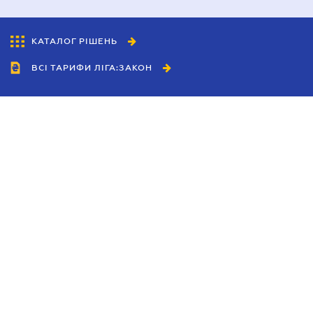
КАТАЛОГ РІШЕНЬ
ВСІ ТАРИФИ ЛІГА:ЗАКОН
Співробітництво
Агенти
Дилери
Політика конфіденційності
Умови використання сайту
Реклама
Блог
Новини компанії
Керівництва
Каталоги компаній