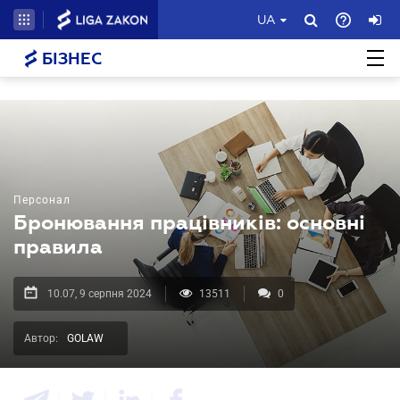
UA
БІЗНЕС
Персонал
Бронювання працівників: основні
правила
10.07, 9 серпня 2024
13511
0
Автор:
GOLAW