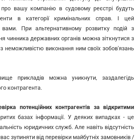
у про вашу компанію в судовому реєстрі будуть
енти в категорії кримінальних справ. І цей
 вами. При альтернативному розвитку подій з
я чинника державних органів можна зіткнутися з
о з неможливістю виконання ним своїх зобов'язань
ище прикладів можна уникнути, заздалегідь
го контрагента.
евірка потенційних контрагентів за відкритими
ритих базах інформації. У деяких випадках - це
дальність юридичних служб. Але навіть відсутність
 вас зупиняти від перевірки майбутніх замовників /