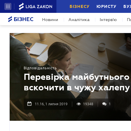
БІЗНЕСУ
ЮРИСТУ
БУ
БІЗНЕС
Новини
Аналітика
Інтерв'ю
П
Відповідальність
Перевірка майбутнього 
вскочити в чужу халепу
11.16, 1 липня 2019
19348
1