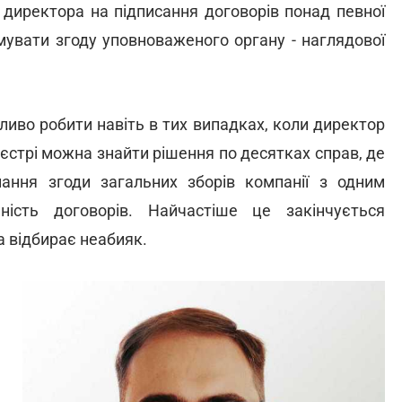
 директора на підписання договорів понад певної
имувати згоду уповноваженого органу - наглядової
иво робити навіть в тих випадках, коли директор
єстрі можна знайти рішення по десятках справ, де
мання згоди загальних зборів компанії з одним
ість договорів. Найчастіше це закінчується
а відбирає неабияк.