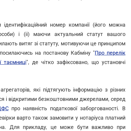
чи ідентифікаційний номер компанії (його можна
оби) і (ii) маючи актуальний статут вашого
силають витяг зі статуту, мотивуючи це принципом
и, посилаючись на постанову Кабміну "
Про перелік
ї таємниці
", де чітко зафіксовано, що установчі
агрегаторів, які підтягують інформацію з різних
ися і відкритими безкоштовними джерелами, серед
ДФС
про наявність податкової заборгованості. В
евірки варто також замовити у нотаріуса платний
на. Для прикладу, це може бути важливо при