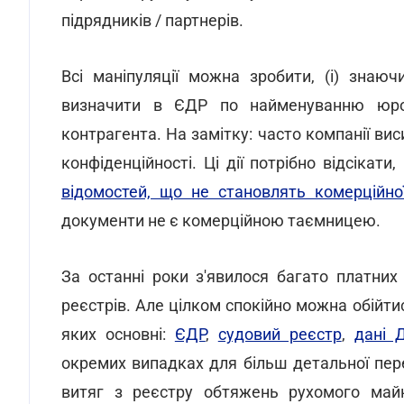
підрядників / партнерів.
Всі маніпуляції можна зробити, (i) знаю
визначити в ЄДР по найменуванню юрос
контрагента. На замітку: часто компанії ви
конфіденційності. Ці дії потрібно відсікат
відомостей, що не становлять комерційно
документи не є комерційною таємницею.
За останні роки з'явилося багато платних 
реєстрів. Але цілком спокійно можна обійт
яких основні:
ЄДР
,
судовий реєстр
,
дані 
окремих випадках для більш детальної пер
витяг з реєстру обтяжень рухомого май