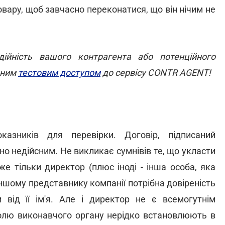
вару, щоб завчасно переконатися, що він нічим не
ійність вашого контрагента або потенційного
ьним
тестовим доступом
до сервісу CONTR AGENT!
азників для перевірки. Договір, підписаний
 недійсним. Не викликає сумнівів те, що укласти
оже тільки директор (плюс іноді - інша особа, яка
ншому представнику компанії потрібна довіреність
 від її ім'я. Але і директор не є всемогутнім
ролю виконавчого органу нерідко встановлюють в