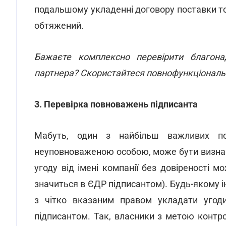
подальшому укладенні договору поставки то
обтяжений.
Бажаєте комплексно перевірити благонад
партнера? Скористайтеся повнофункціонал
3. Перевірка повноважень підписанта
Мабуть, один з найбільш важливих пок
неуповноваженою особою, може бути визнано
угоду від імені компанії без довіреності м
значиться в ЄДР підписантом). Будь-якому і
з чітко вказаним правом укладати угоди
підписантом. Так, власники з метою конт