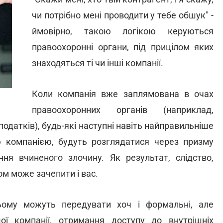
чи потрібно мені проводити у тебе обшук" -
ймовірно, такою логікою керуються
правоохоронні органи, під прицілом яких
знаходяться ті чи інші компанії.
Коли компанія вже заплямована в очах
правоохоронних органів (наприклад,
одатків), будь-які наступні навіть найправильніше
ою компанією, будуть розглядатися через призму
ня вчиненого злочину. Як результат, слідство,
м може зачепити і вас.
цьому можуть передувати хоч і формальні, але
ї компанії, отримання доступу до внутрішніх