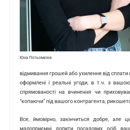
Юна Потьомкіна
відмивання грошей або ухилення від сплати п
оформлені і реальні угоди, в т.ч. з ваш
спрямованості на вчинення чи приховуван
“копаючи” під вашого контрагента, рикошето
Все, ймовірно, закінчиться добре, але 
малоприємні допити посадових осіб вашо