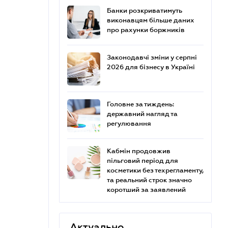
Банки розкриватимуть
виконавцям більше даних
про рахунки боржників
Законодавчі зміни у серпні
2026 для бізнесу в Україні
Головне за тиждень:
державний нагляд та
регулювання
Кабмін продовжив
пільговий період для
косметики без техрегламенту,
та реальний строк значно
коротший за заявлений
Актуально