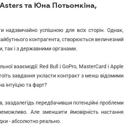
Asters та Юна Потьомкіна,
и надзвичайно успішною для всіх сторін. Однак,
 майбутнього контрагента, створюється величезний
и, так і з державними органами.
ьної взаємодії: Red Bull і GoPro, MasterCard і Apple
 стоїть завдання укласти контракт з менш відомими
а інтуїцію та фарт?
ів, заздалегідь передбачивши потенційні проблеми
неможливо. Але зменшити ймовірність настання
лідки - абсолютно реально.