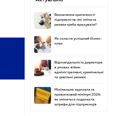
Визначення критичності
підприємств: які зміни та
ризики треба врахувати?
Як скласти успішний бізнес-
план
Відповідальність директора
в умовах війни:
адміністративні, кримінальні
та цивільні ризики
Мінімальна зарплата та
прожитковий мінімум 2026:
як зміняться податки та
штрафи для підприємців