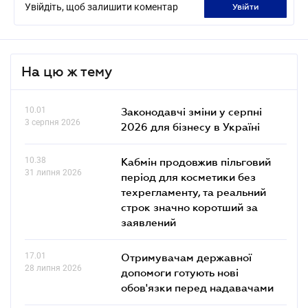
Увійдіть, щоб залишити коментар
увійти
На цю ж тему
10.01
Законодавчі зміни у серпні
3 серпня 2026
2026 для бізнесу в Україні
10.38
Кабмін продовжив пільговий
31 липня 2026
період для косметики без
техрегламенту, та реальний
строк значно коротший за
заявлений
17.01
Отримувачам державної
28 липня 2026
допомоги готують нові
обов'язки перед надавачами