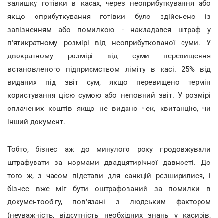
залишку готівки в касах, через неоприбуткування або
якщо оприбуткування готівки було здійснено із
запізненням або помилкою - накладався штраф у
п'ятикратному розмірі від неоприбуткованої суми. У
двократному розмірі від суми перевищення
встановленого підприємством ліміту в касі. 25% від
виданих під звіт сум, якщо перевищено термін
користування цією сумою або неповний звіт. У розмірі
сплачених коштів якщо не видано чек, квитанцію, чи
інший документ.
Тобто, бізнес аж до минулого року продовжували
штрафувати за нормами двадцятирічної давності. До
того ж, з часом підстави для санкцій розширилися, і
бізнес вже міг бути оштрафований за помилки в
документообігу, пов'язані з людським фактором
(неуважність, відсутність необхідних знань у касирів,