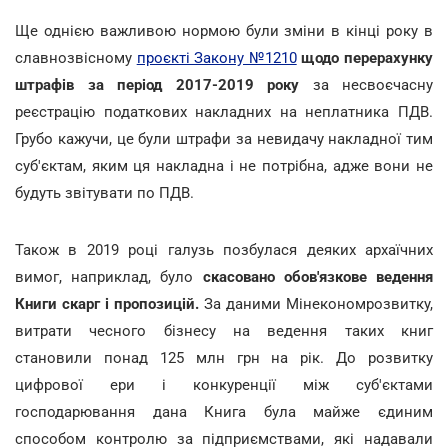
Ще однією важливою нормою були зміни в кінці року в
славнозвісному
проєкті Закону №1210
щодо перерахунку
штрафів за період 2017-2019 року
за несвоєчасну
реєстрацію податкових накладних на неплатника ПДВ.
Грубо кажучи, це були штрафи за невидачу накладної тим
суб'єктам, яким ця накладна і не потрібна, адже вони не
будуть звітувати по ПДВ.
Також в 2019 році галузь позбулася деяких архаїчних
вимог, наприклад, було
скасовано обов'язкове ведення
Книги скарг і пропозицій.
За даними Мінекономрозвитку,
витрати чесного бізнесу на ведення таких книг
становили понад 125 млн грн на рік. До розвитку
цифрової ери і конкуренції між суб'єктами
господарювання дана Книга була майже єдиним
способом контролю за підприємствами, які надавали