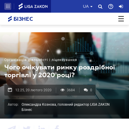
UA
БІЗНЕС
Організація діяльності і ліцензування
Чого очікувати ринку роздрібної
торгівлі у 2020 році?
12.25, 20 лютого 2020
3684
0
Автор:
Олександра Кознова, головний редактор LIGA ZAKON
Бізнес