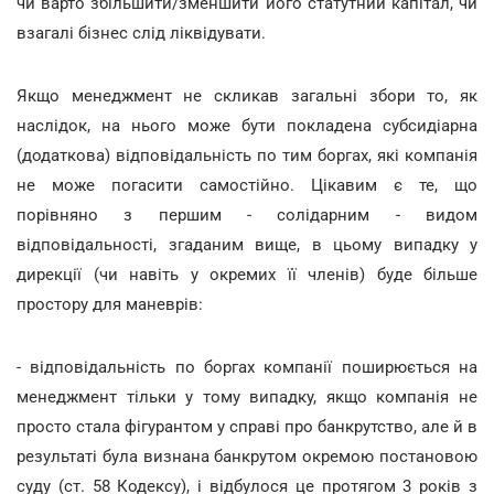
чи варто збільшити/зменшити його статутний капітал, чи
взагалі бізнес слід ліквідувати.
Якщо менеджмент не скликав загальні збори то, як
наслідок, на нього може бути покладена субсидіарна
(додаткова) відповідальність по тим боргах, які компанія
не може погасити самостійно. Цікавим є те, що
порівняно з першим - солідарним - видом
відповідальності, згаданим вище, в цьому випадку у
дирекції (чи навіть у окремих її членів) буде більше
простору для маневрів:
- відповідальність по боргах компанії поширюється на
менеджмент тільки у тому випадку, якщо компанія не
просто стала фігурантом у справі про банкрутство, але й в
результаті була визнана банкрутом окремою постановою
суду (ст. 58 Кодексу), і відбулося це протягом 3 років з