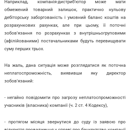
Наприклад, компанія-дистриб'ютор може мати
обмежений товарний залишок, практично нульову
дебіторську заборгованість і умовний баланс коштів на
розрахункових рахунках, але при цьому, її поточні
зобов'язання по розрахунках з внутрішньогруповими
(афілійованими) постачальниками будуть перевищувати
суму перших трьох.
На жаль, дана ситуація може розглядатися як поточна
неплатоспроможність, виявивши яку директор
зобов'язаний:
- негайно повідомити про загрозу неплатоспроможності
учасників (власника) компанії (ч. 2 ст. 4 Кодексу),
- протягом місяця звернутися до суду із заявою про
відкриття провадження у справі про банкрутство компанії