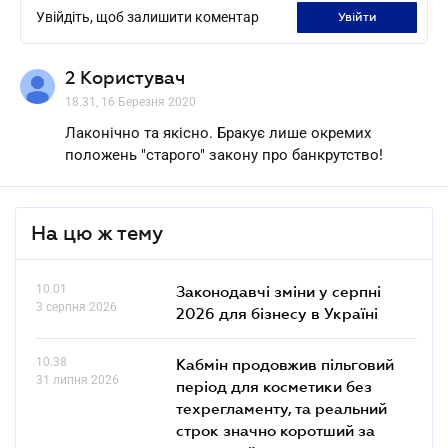
Увійдіть, щоб залишити коментар
увійти
2 Користувач
18.31, 16 Березня 2020
Лаконічно та якісно. Бракує лише окремих
положень "старого" закону про банкрутство!
На цю ж тему
10.01
Законодавчі зміни у серпні
3 серпня 2026
2026 для бізнесу в Україні
10.38
Кабмін продовжив пільговий
31 липня 2026
період для косметики без
техрегламенту, та реальний
строк значно коротший за