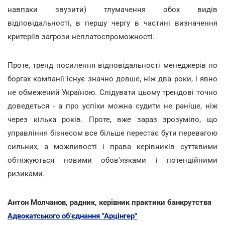
навпаки звузити) тлумачення обох видів
відповідальності, в першу чергу в частині визначення
критеріїв загрози неплатоспроможності.
Проте, тренд посилення відповідальності менеджерів по
боргах компанії існує значно довше, ніж два роки, і явно
не обмежений Україною. Слідувати цьому трендові точно
доведеться - а про успіхи можна судити не раніше, ніж
через кілька років. Проте, вже зараз зрозуміло, що
управління бізнесом все більше перестає бути перевагою
сильних, а можливості і права керівників суттєвими
обтяжуються новими обов'язками і потенційними
ризиками.
Антон Молчанов, радник, керівник практики банкрутства
Адвокатського об'єднання "Арцінгер"