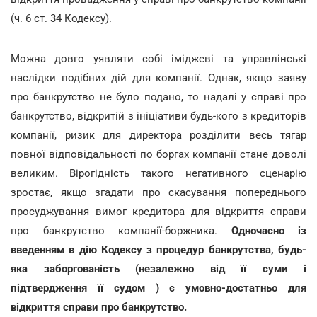
(ч. 6 ст. 34 Кодексу).
Можна довго уявляти собі іміджеві та управлінські
наслідки подібних дій для компанії. Однак, якщо заяву
про банкрутство не було подано, то надалі у справі про
банкрутство, відкритій з ініціативи будь-кого з кредиторів
компанії, ризик для директора розділити весь тягар
повної відповідальності по боргах компанії стане доволі
великим. Вірогідність такого негативного сценарію
зростає, якщо згадати про скасування попереднього
просуджування вимог кредитора для відкриття справи
про банкрутство компанії-боржника.
Одночасно із
введенням в дію Кодексу з процедур банкрутства, будь-
яка заборгованість (незалежно від її суми і
підтвердження її судом ) є умовно-достатньо для
відкриття справи про банкрутство.