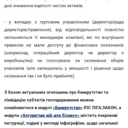
дня зниження вартості чистих активів.
- у випадку з груповим управлінням (директор/рада
директорів/правління), від відповідальності повністю
звільняються ті менеджери компанії, які по внутрішніх
правилах не мали доступу до фінансових показників
(наприклад, операційний директор чи директор з
виробництва) чи голосували за скликання зборів
учасників (але залишились у меншості і рішення щодо
скликання так і не було прийняте).
З базою актуальних оголошень про банкрутство та
ліквідацію суб'єктів господарювання можна
ознайомитися в модулі
«Банкрутство»
ІПС ЛІГА:ЗАКОН, а
модуль
«Алгоритми дій для бізнесу»
містить покрокові
інструкції, подані у вигляді інфографіки, щодо загальної