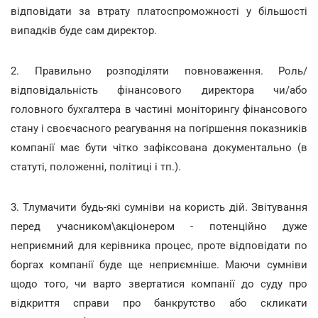
відповідати за втрату платоспроможності у більшості
випадків буде сам директор.
2. Правильно розподіляти повноваження. Роль/
відповідальність фінансового директора чи/або
головного бухгалтера в частині моніторингу фінансового
стану і своєчасного реагування на погіршення показників
компанії має бути чітко зафіксована документально (в
статуті, положенні, політиці і тп.).
3. Тлумачити будь-які сумніви на користь дій. Звітування
перед учасником\акціонером - потенційно дуже
неприємний для керівника процес, проте відповідати по
боргах компанії буде ще неприємніше. Маючи сумніви
щодо того, чи варто звертатися компанії до суду про
відкриття справи про банкрутство або скликати