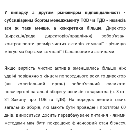
У випадку з другим різновидом відповідальності -
субсидіарним боргом менеджменту ТОВ чи ТДВ
- нюансів
все ж таки менше,
а конкретики більше
. Директор
(дирекція/рада директорів/правління) зобов'язані
контролювати розмір чистих активів компанії - різницю
між усіма боргами компанії і балансовими активами.
Якщо вартість чистих активів зменшилась більше ніж
удвічі порівняно з кінцем попереднього року, то директор
(чи колегіальний орган) зобов'язаний скликати
позачергові загальні збори учасників товариства (ч. 3 ст.
31 Закону про ТОВ та ТДВ). На порядок денний таких
загальних зборів, які мають бути проведені протягом 60
днів, виноситься досить передбачуване питання - якими
методами має бути покращено фінансовий стан бізнесу,