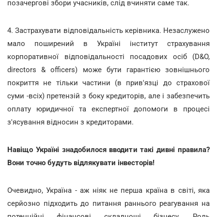
позачергові збори учасників, слід вчиняти саме так.
4. Застрахувати відповідальність керівника. Незаслужено
мало поширений в Україні інститут страхування
корпоративної відповідальності посадових осіб (D&O,
directors & officers) може бути гарантією зовнішнього
покриття не тільки частини (в прив'язці до страхової
суми -всіх) претензій з боку кредиторів, але і забезпечить
оплату юридичної та експертної допомоги в процесі
з'ясування відносин з кредиторами.
Навіщо Україні знадобилося вводити такі дивні правила?
Вони точно будуть відлякувати інвесторів!
Очевидно, Україна - аж ніяк не перша країна в світі, яка
серйозно підходить до питання раннього реагування на
потенційні фінансові складнощі бізнесу. Роль