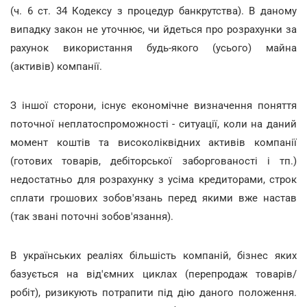
(ч. 6 ст. 34 Кодексу з процедур банкрутства). В даному
випадку закон не уточнює, чи йдеться про розрахунки за
рахунок використання будь-якого (усього) майна
(активів) компанії.
З іншої сторони, існує економічне визначення поняття
поточної неплатоспроможності - ситуації, коли на даний
момент коштів та високоліквідних активів компанії
(готових товарів, дебіторської заборгованості і тп.)
недостатньо для розрахунку з усіма кредиторами, строк
сплати грошових зобов'язань перед якими вже настав
(так звані поточні зобов'язання).
В українських реаліях більшість компаній, бізнес яких
базується на від'ємних циклах (перепродаж товарів/
робіт), ризикують потрапити під дію даного положення.