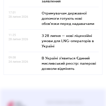
заявлений
17.01
Отримувачам державної
28 липня 2026
допомоги готують нові
обов'язки перед надавачами
11.25
З 28 липня — нові ліцензійні
28 липня 2026
умови для LNG-операторів в
Україні
09.08
В Україні з'явиться Єдиний
24 липня 2026
мисливський реєстр: паперові
дозволи відмінять
Центр підтримки користувачів