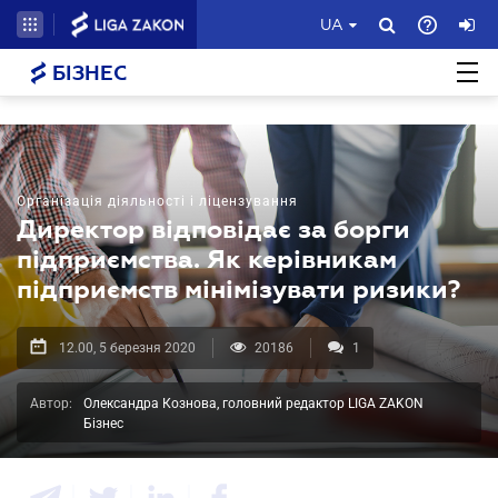
UA
БІЗНЕС
Організація діяльності і ліцензування
Директор відповідає за борги
підприємства. Як керівникам
підприємств мінімізувати ризики?
12.00, 5 березня 2020
20186
1
Автор:
Олександра Кознова, головний редактор LIGA ZAKON
Бізнес