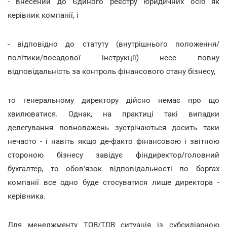
- внесений до Єдиного реєстру юридичних осіб як
керівник компанії, і
- відповідно до статуту (внутрішнього положення/
політики/посадової інструкції) несе повну
відповідальність за контроль фінансового стану бізнесу,
то генеральному директору дійсно немає про що
хвилюватися. Однак, на практиці такі випадки
делегування повноважень зустрічаються досить таки
нечасто - і навіть якщо де-факто фінансовою і звітною
стороною бізнесу завідує фіндиректор/головний
бухгалтер, то обов'язок відповідальності по боргах
компанії все одно буде стосуватися лише директора -
керівника.
Для менеджменту ТОВ/ТДВ ситуація із субсидіарною