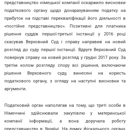
представництво німецької компанії оскаржило висновки
податкового органу щодо донарахуванням податку на
прибуток на підставі перекваліфікації його діяльності в
«постійне представництво». Позитивні для платника
рішення суддів першої-третьої інстанції у 2016 році
скасував Верховний Суд і справу направив на новий
розгляд до суду першої інстанції. Вдруге Верховний Суд
повернув справу на новий розгляд у грудні 2017 року. За
третім колом розгляду спору всі рішення, включаючи
рішення Верховного суду, винесені на користь
податкового органу, з огляду на наступні висновки та
аргументи.
Податковий орган наполягав на тому, що треті особи в
Німеччині здійснювали закупівлю у материнської
компанії інформації, а вона доручала роботу
представництву в Україні. На думку фіскального органу,