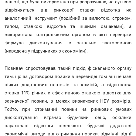
валюті, що була використана при розрахунках, не суттєво
відрізняється від ринкової ставки відсотка на
аналогічний інструмент (подібний за валютою, строком,
типом, ставкою відсотка та іншими ознаками), а
використана контролюючим органом в акті перевірки
формула дисконтування є загально застосовною
(наведена у підручниках з економіки).
Позивач спростовував такий підхід фіскального органу
тим, що за договором позики з нерезидентом він не мав
ніяких додаткових платежів та комісій, а відсоткова
ставка 11% річних є ефективною ставкою відсотка для
зазначеної позики, в межах визначених НБУ розмірів.
Тобто, при отриманні позики на ринкових умовах
дисконтування втрачає будь-який сенс, оскільки
нараховані відсотки нівелюють будь-які додаткові
економічні вигоди від отримання позики, відмінні від її