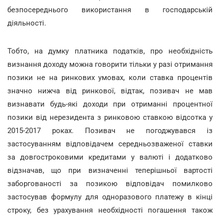
безпосереднього використання в господарській
діяльності.
Тобто, на думку платника податків, про необхідність
визнання доходу можна говорити тільки у разі отримання
позики не на ринкових умовах, коли ставка процентів
значно нижча від ринкової, відтак, позивач не мав
визнавати будь-які доходи при отриманні процентної
позики від нерезидента з ринковою ставкою відсотка у
2015-2017 роках. Позивач не погоджувався із
застосуванням відповідачем середньозваженої ставки
за довгостроковими кредитами у валюті і додатково
відзначав, що при визначенні теперішньої вартості
заборгованості за позикою відповідач помилково
застосував формулу для одноразового платежу в кінці
строку, без урахування необхідності погашення також