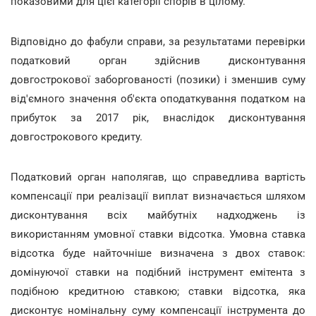
показовими для цієї категорії спорів в цілому.
Відповідно до фабули справи, за результатами перевірки
податковий орган здійснив дисконтування
довгострокової заборгованості (позики) і зменшив суму
від'ємного значення об'єкта оподаткування податком на
прибуток за 2017 рік, внаслідок дисконтування
довгострокового кредиту.
Податковий орган наполягав, що справедлива вартість
компенсації при реалізації виплат визначається шляхом
дисконтування всіх майбутніх надходжень із
використанням умовної ставки відсотка. Умовна ставка
відсотка буде найточніше визначена з двох ставок:
домінуючої ставки на подібний інструмент емітента з
подібною кредитною ставкою; ставки відсотка, яка
дисконтує номінальну суму компенсації інструмента до