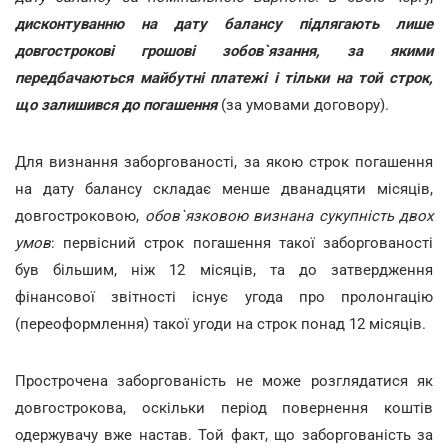
дисконтуванню на дату балансу підлягають лише
довгострокові грошові зобов`язання, за якими
передбачаються майбутні платежі і тільки на той строк,
що залишився до погашення
(за умовами договору).
Для визнання заборгованості, за якою строк погашення
на дату балансу складає менше дванадцяти місяців,
довгостроковою,
обов`язковою визнана сукупність двох
умов
: первісний строк погашення такої заборгованості
був більшим, ніж 12 місяців, та до затвердження
фінансової звітності існує угода про пролонгацію
(переоформлення) такої угоди на строк понад 12 місяців.
Прострочена заборгованість не може розглядатися як
довгострокова, оскільки період повернення коштів
одержувачу вже настав. Той факт, що заборгованість за