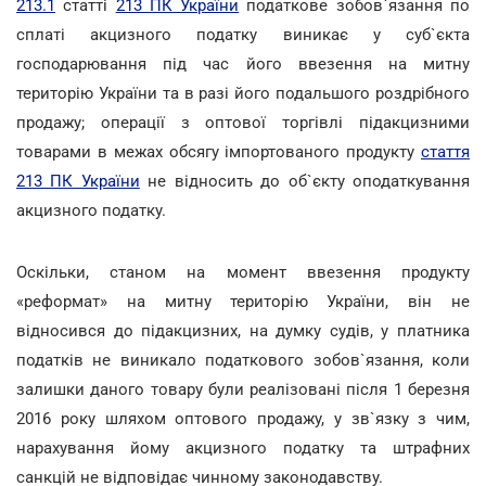
213.1
статті
213 ПК України
податкове зобов`язання по
сплаті акцизного податку виникає у суб`єкта
господарювання під час його ввезення на митну
територію України та в разі його подальшого роздрібного
продажу; операції з оптової торгівлі підакцизними
товарами в межах обсягу імпортованого продукту
стаття
213 ПК України
не відносить до об`єкту оподаткування
акцизного податку.
Оскільки, станом на момент ввезення продукту
«реформат» на митну територію України, він не
відносився до підакцизних, на думку судів, у платника
податків не виникало податкового зобов`язання, коли
залишки даного товару були реалізовані після 1 березня
2016 року шляхом оптового продажу, у зв`язку з чим,
нарахування йому акцизного податку та штрафних
санкцій не відповідає чинному законодавству.