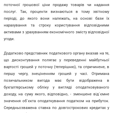
поточної грошової ціни продажу товарів чи надання
послуг. Так, проценти визнаються в тому звітному
періоді, до якого вони належать, на основі бази їх
нарахування та строку користування відповідними
активами з урахуванням економічного змісту відповідної
угоди.
Додатково представник податкового органу вказав на те,
що дисконтування полягає у переведенні майбутньої
вартості грошей у поточну (теперішню), та спричинене, в
першу чергу, знеціненням грошей у часі. Отримана
позичальником вигода має бути відображена в
бухгалтерському обліку у вигляді оподатковуваного
доходу, на суму якого, відповідно, - зменшене від`ємне
значення об`єкта оподаткування податком на прибуток.
Середньозважена ставка по довгострокових кредитах у