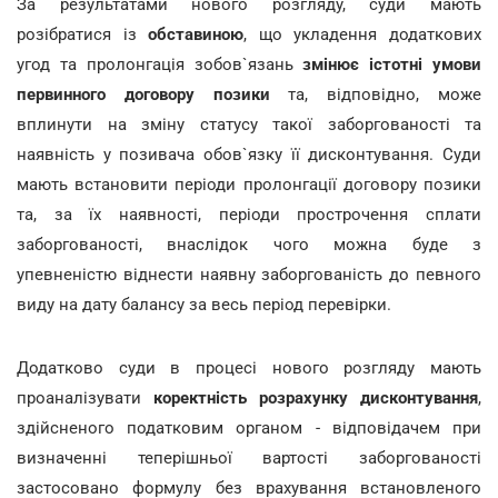
За результатами нового розгляду, суди мають
розібратися із
обставиною
, що укладення додаткових
угод та пролонгація зобов`язань
змінює істотні умови
первинного договору позики
та, відповідно, може
вплинути на зміну статусу такої заборгованості та
наявність у позивача обов`язку її дисконтування. Суди
мають встановити періоди пролонгації договору позики
та, за їх наявності, періоди прострочення сплати
заборгованості, внаслідок чого можна буде з
упевненістю віднести наявну заборгованість до певного
виду на дату балансу за весь період перевірки.
Додатково суди в процесі нового розгляду мають
проаналізувати
коректність розрахунку дисконтування
,
здійсненого податковим органом - відповідачем при
визначенні теперішньої вартості заборгованості
застосовано формулу без врахування встановленого