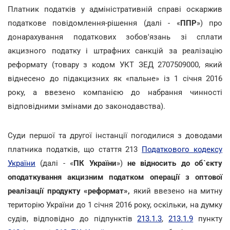
Платник податків у адміністративній справі оскаржив
податкове повідомлення-рішення (далі - «
ППР
») про
донарахування податкових зобов'язань зі сплати
акцизного податку і штрафних санкцій за реалізацію
реформату (товару з кодом УКТ ЗЕД 2707509000, який
віднесено до підакцизних як «пальне» із 1 січня 2016
року, а ввезено компанією до набрання чинності
відповідними змінами до законодавства).
Суди першої та другої інстанції погодилися з доводами
платника податків, що стаття 213
Податкового кодексу
України
(далі - «
ПК України
»)
не відносить до об`єкту
оподаткування акцизним податком операції з оптової
реалізації продукту «реформат»,
який ввезено на митну
територію України до 1 січня 2016 року, оскільки, на думку
судів, відповідно до підпунктів
213.1.3
,
213.1.9
пункту