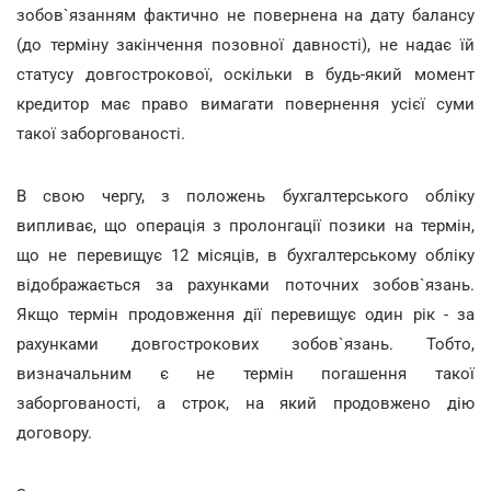
зобов`язанням фактично не повернена на дату балансу
(до терміну закінчення позовної давності), не надає їй
статусу довгострокової, оскільки в будь-який момент
кредитор має право вимагати повернення усієї суми
такої заборгованості.
В свою чергу, з положень бухгалтерського обліку
випливає, що операція з пролонгації позики на термін,
що не перевищує 12 місяців, в бухгалтерському обліку
відображається за рахунками поточних зобов`язань.
Якщо термін продовження дії перевищує один рік - за
рахунками довгострокових зобов`язань. Тобто,
визначальним є не термін погашення такої
заборгованості, а строк, на який продовжено дію
договору.