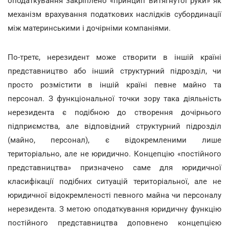
оподаткування закріплено «принцип витягнутої руки» як
механізм врахування податкових наслідків субординації
між материнськими і дочірніми компаніями.
По-третє, нерезидент може створити в іншій країні
представництво або інший структурний підрозділ, чи
просто розмістити в іншій країні певне майно та
персонал. З функціональної точки зору така діяльність
нерезидента є подібною до створення дочірнього
підприємства, але відповідний структурний підрозділ
(майно, персонал), є відокремленими лише
територіально, але не юридично. Концепцію «постійного
представництва» призначено саме для юридичної
класифікації подібних ситуацій територіальної, але не
юридичної відокремленості певного майна чи персоналу
нерезидента. З метою оподаткування юридичну функцію
постійного представництва доповнено концепцією