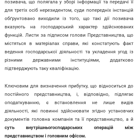
позивача, що полягала у зборі інформації та передачі її
для третіх осіб нерезидентом, суди попередніх інстанцій
обґрунтовано виходили із того, що такі дії позивача
вказують на господарський характер здійснюваних
функцій. Листи за підписом голови Представництва, що
містяться в матеріалах справи, які констатують факт
ведення господарської діяльності та укладення угод із
різними державними інституціями, додатково
підтверджують таку кваліфікацію.
Ключовим для визначення прибутку, що відноситься до
постійного представництва, і, відповідно, підлягає
оподаткуванню, є встановлення не лише видів
діяльності, які повинні здійснювати згідно установчих
документів головна компанія та її представництво, а й
суть внутрішньогосподарських операцій між
представництвом і головним офісом.