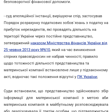
безповоротної фінансової допомоги.
- суд апеляційної інстанції, вирішуючи спір, застосував
Порядок розрахунку податкових зобов`язань з податку на
прибуток нерезидентів, які провадять діяльність на
території України через постійне представництво,
затверджений
наказом Міністерства фінансів України від
25 червня 2013 року №610
, який на час виникнення
спірних правовідносин не набрав чинності; правило
щодо тотожності діяльності представництва та
материнської компанії встановлене лише у підзаконному
акті, водночас такі положення відсутні у
ПК України
;
Суди встановили, що представництво здійснювало збір
інформації для материнської компанії з метою аби
материнська компанія в майбутньому розповсюджувала
або реалізовувала її третім особам, що підтверджується