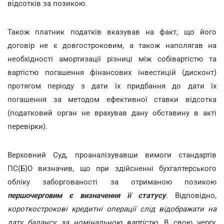
відсотків за позикою.
Також платник податків вказував на факт, що його
договір не є довгостроковим, а також наполягав на
необхідності амортизації різниці між собівартістю та
вартістю погашення фінансових інвестицій (дисконт)
протягом періоду з дати їх придбання до дати їх
погашення за методом ефективної ставки відсотка
(податковий орган не врахував дану обставину в акті
перевірки).
Верховний Суд, проаналізувавши вимоги стандартів
ПС(Б)О визначив, що при здійсненні бухгалтерського
обліку заборгованості за отриманою позикою
першочерговим є визначення її статусу
. Відповідно,
короткострокові кредитні операції слід відображати на
дату балансу за номінальною вартістю
. В свою чергу,