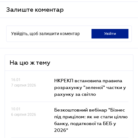
Залиште коментар
Увійдіть, щоб залишити коментар
увійти
На цю ж тему
16.01
НКРЕКП встановила правила
7 серпня 2026
розрахунку "зеленої" частки у
рахунку за світло
10.01
Безкоштовний вебінар "Бізнес
6 серпня 2026
під прицілом: як не стати ціллю
банку, податкової та БЕБ у
2026"