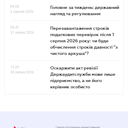
09.00
Головне за тиждень: державний
3 серпня 2026
нагляд та регулювання
09.47
Перезавантаження строків
31 липня 2026
податкових перевірок після 1
серпня 2026 року: чи буде
обчислення строків давності "з
чистого аркуша"?
15.29
Оскаржити акт ревізії
30 липня 2026
Держаудитслужби може лише
підприємство, а не його
керівник особисто
Центр підтримки користувачів