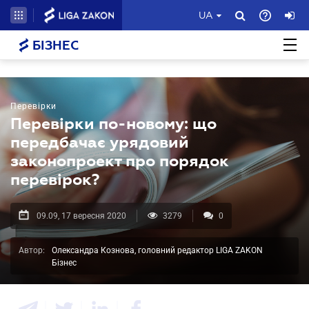
UA
БІЗНЕС
Перевірки
Перевірки по-новому: що
передбачає урядовий
законопроект про порядок
перевірок?
09.09, 17 вересня 2020
3279
0
Автор:
Олександра Кознова, головний редактор LIGA ZAKON
Бізнес