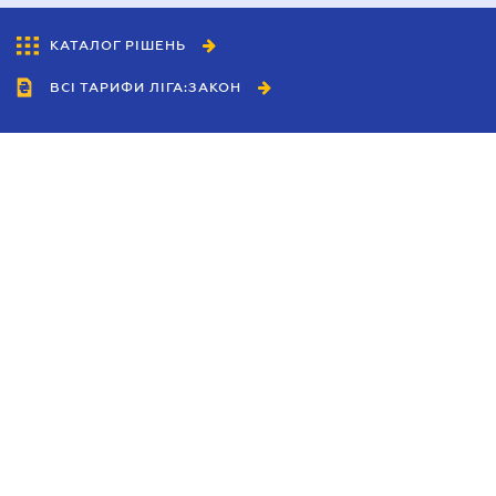
КАТАЛОГ РІШЕНЬ
ВСІ ТАРИФИ ЛІГА:ЗАКОН
Співробітництво
Агенти
Дилери
Політика конфіденційності
Умови використання сайту
Реклама
Блог
Новини компанії
Керівництва
Каталоги компаній
Теми в центрі уваги