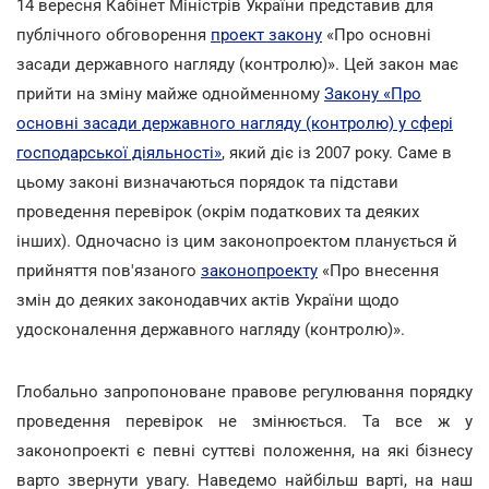
14 вересня Кабінет Міністрів України представив для
публічного обговорення
проект закону
«Про основні
засади державного нагляду (контролю)». Цей закон має
прийти на зміну майже однойменному
Закону «Про
основні засади державного нагляду (контролю) у сфері
господарської діяльності»
, який діє із 2007 року. Саме в
цьому законі визначаються порядок та підстави
проведення перевірок (окрім податкових та деяких
інших). Одночасно із цим законопроектом планується й
прийняття пов'язаного
законопроекту
«Про внесення
змін до деяких законодавчих актів України щодо
удосконалення державного нагляду (контролю)».
Глобально запропоноване правове регулювання порядку
проведення перевірок не змінюється. Та все ж у
законопроекті є певні суттєві положення, на які бізнесу
варто звернути увагу. Наведемо найбільш варті, на наш