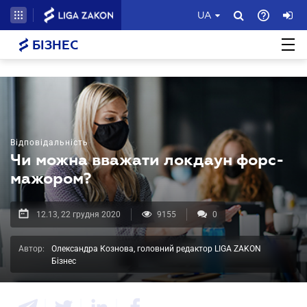
UA
БІЗНЕС
Відповідальність
Чи можна вважати локдаун форс-
мажором?
12.13, 22 грудня 2020
9155
0
Автор:
Олександра Кознова, головний редактор LIGA ZAKON
Бізнес