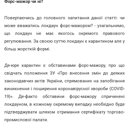
Форс-мажор чи ні?
Повертаючись до головного запитання даної статті: чи
може вважатись локдаун форс-мажором? - узагальнимо,
що локдаун не має якогось окремого правового
регулювання. За своєю суттю локдаун є карантином але у
більш жорсткій формі.
Де-юре карантин є обставинами форс-мажору, про що
свідчать положення ЗУ «Про внесення змін до деяких
законодавчих актів України, спрямованих на запобігання
виникнення і поширення коронавірусної хвороби (COVID-
19)». Де-факто обставини форс-мажору спричинені
локдауном, в кожному окремому випадку необхідно буде
підтверджувати шляхом отримання сертифікату торгово-
промислової палати.