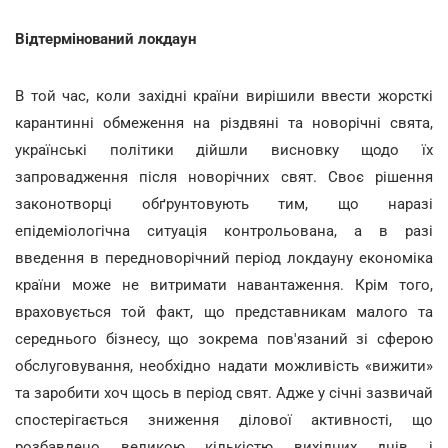
Відтермінований локдаун
В той час, коли західні країни вирішили ввести жорсткі
карантинні обмеження на різдвяні та новорічні свята,
українські політики дійшли висновку щодо їх
запровадження після новорічних свят. Своє рішення
законотворці обґрунтовують тим, що наразі
епідеміологічна ситуація контрольована, а в разі
введення в передноворічний період локдауну економіка
країни може не витримати навантаження. Крім того,
враховується той факт, що представникам малого та
середнього бізнесу, що зокрема пов'язаний зі сферою
обслуговування, необхідно надати можливість «вижити»
та заробити хоч щось в період свят. Адже у січні зазвичай
спостерігається зниження ділової активності, що
розбавлено великою кількістю вихідних днів і