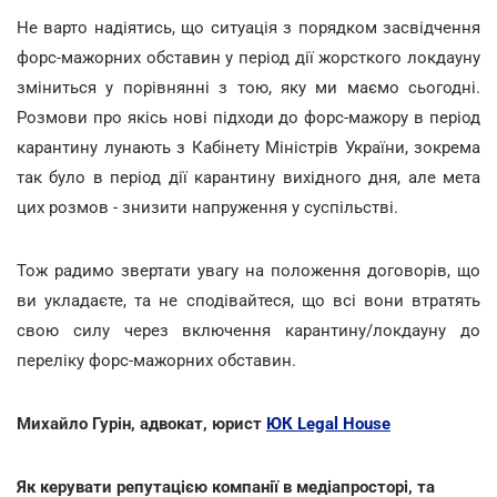
Не варто надіятись, що ситуація з порядком засвідчення
форс-мажорних обставин у період дії жорсткого локдауну
зміниться у порівнянні з тою, яку ми маємо сьогодні.
Розмови про якісь нові підходи до форс-мажору в період
карантину лунають з Кабінету Міністрів України, зокрема
так було в період дії карантину вихідного дня, але мета
цих розмов - знизити напруження у суспільстві.
Тож радимо звертати увагу на положення договорів, що
ви укладаєте, та не сподівайтеся, що всі вони втратять
свою силу через включення карантину/локдауну до
переліку форс-мажорних обставин.
Михайло Гурін, адвокат, юрист
ЮК Legal House
Як керувати репутацією компанії в медіапросторі, та