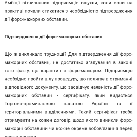
Амбіції вітчизняних підприємців вщухли, коли вони на
практиці почали стикатися з необхідністю підтвердження
дії форс-мажорних обставин.
Підтвердження дії форс-мажорних обставин
Що ж викликало труднощі? Для підтвердження дії форс-
мажорних обставин, не достатньо згадування в законі
того факту, що карантин є форс-мажором. Підприємцю
необхідно пройти цілу процедуру, що полягає в отриманні
відповідного документу, що засвідчує наявність дії форс-
мажорних обставин - сертифікату, який видається
Торгово-промисловою палатою України та її
територіальними відділеннями. Такий сертифікат треба
отримувати на кожен договір, щодо якого виникли форс-
мажорні обставини чи кожне окреме зобов'язання перед
держорганами.