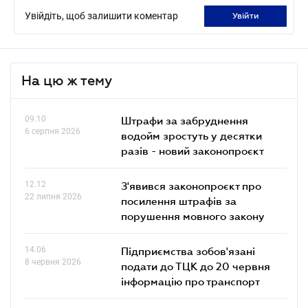
Увійдіть, щоб залишити коментар
увійти
На цю ж тему
09.10
Штрафи за забруднення
6 серпня 2026
водойм зростуть у десятки
разів - новий законопроєкт
12.12
З'явився законопроєкт про
22 липня 2026
посилення штрафів за
порушення мовного закону
14.06
Підприємства зобов'язані
8 червня 2026
подати до ТЦК до 20 червня
інформацію про транспорт