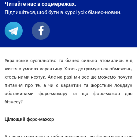
Читайте нас в соцмережах.
Підпишіться, щоб бути в курсі усіх бізнес-новин.
Українське суспільство та бізнес сильно втомились від
життя в умовах карантину. Хтось дотримується обмежень,
хтось ними нехтує. Але на разі ми все ще можемо почути
питання про те, а чи є карантин та жорсткий локдаун
обставинами форс-мажору та що форс-мажор дає
бізнесу?
Цілющий форс-мажор
У наших громадян є хибне враження, що форс-мажор - це