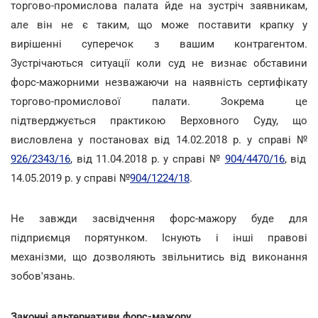
торгово-промислова палата йде на зустріч заявникам,
але він не є таким, що може поставити крапку у
вирішенні суперечок з вашим контрагентом.
Зустрічаються ситуації коли суд не визнає обставини
форс-мажорними незважаючи на наявність сертифікату
торгово-промислової палати. Зокрема це
підтверджується практикою Верховного Суду, що
висловлена у постановах від 14.02.2018 р. у справі №
926/2343/16
, від 11.04.2018 р. у справі №
904/4470/16
, від
14.05.2019 р. у справі №
904/1224/18
.
Не завжди засвідчення форс-мажору буде для
підприємця порятунком. Існують і інші правові
механізми, що дозволяють звільнитись від виконання
зобов'язань.
Законні альтернативи форс-мажору