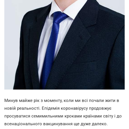
Минув майже рік з моменту, коли ми всі почали жити в
новій реальності. Епідемія коронавірусу продовжує
просуватися семимильними кроками країнами світу і до
всенаціонального вакцинування ще дуже далеко.