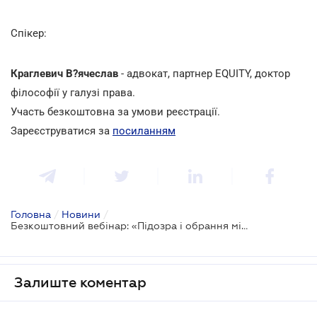
Спікер:
Краглевич В?ячеслав
- адвокат, партнер EQUITY, доктор
філософії у галузі права.
Участь безкоштовна за умови реєстрації.
Зареєструватися за
посиланням
Головна
/
Новини
/
Безкоштовний вебінар: «Підозра і обрання міри запобіжного заходу - виклики до яких має бути готовий бізнес»
Залиште коментар