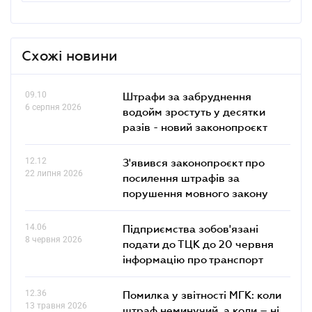
Схожі новини
09.10
Штрафи за забруднення
6 серпня 2026
водойм зростуть у десятки
разів - новий законопроєкт
12.12
З'явився законопроєкт про
22 липня 2026
посилення штрафів за
порушення мовного закону
14.06
Підприємства зобов'язані
8 червня 2026
подати до ТЦК до 20 червня
інформацію про транспорт
12.36
Помилка у звітності МГК: коли
13 травня 2026
штраф неминучий, а коли – ні