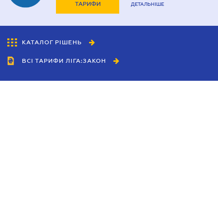
ТАРИФИ
ДЕТАЛЬНІШЕ
КАТАЛОГ РІШЕНЬ
ВСІ ТАРИФИ ЛІГА:ЗАКОН
Співробітництво
Агенти
Дилери
Політика конфіденційності
Умови використання сайту
Реклама
Блог
Новини компанії
Керівництва