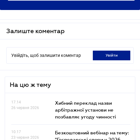
Залиште коментар
Увійдіть, щоб залишити коментар
увійти
На цю ж тему
17.14
Хибний переклад назви
26 червня 2026
арбітражної установи не
позбавляє угоду чинності
10.17
Безкоштовний вебінар на тему:
23 червня 2026
"Господарські спори у 2026