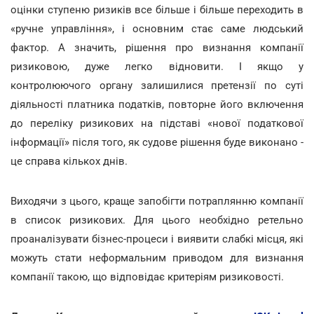
оцінки ступеню ризиків все більше і більше переходить в
«ручне управління», і основним стає саме людський
фактор. А значить, рішення про визнання компанії
ризиковою, дуже легко відновити. І якщо у
контролюючого органу залишилися претензії по суті
діяльності платника податків, повторне його включення
до переліку ризикових на підставі «нової податкової
інформації» після того, як судове рішення буде виконано -
це справа кількох днів.
Виходячи з цього, краще запобігти потраплянню компанії
в список ризикових. Для цього необхідно ретельно
проаналізувати бізнес-процеси і виявити слабкі місця, які
можуть стати неформальним приводом для визнання
компанії такою, що відповідає критеріям ризиковості.