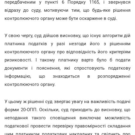
передбаченим у пункті 6 Порядку 1165, і звернувся
відразу до суду, мотивуючи тим, що будь-яке рішення
контролюючого органу може бути оскаржене в суді.
У свою чергу, суд дійшов висновку, що існує алгоритм дій
платника податків у разі незгоди його з рішенням
контролюючого органу про відповідність його критеріям
ризиковості. І такому платнику варто було б подати
документи і пояснення, які спростовують податкову
інформацію, що знаходиться в розпорядженні
контролюючого органу.
У цьому ж рішенні суд звертає увагу на важливість подачі
форми 20-ОПП. Оскільки, суд приходить до висновку, що
неподання такого сповіщення виключає можливість
податкової провести перевірку правомірності складання
цим платником податкових накладних та свідчить про