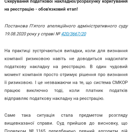
Скерування податкової накладної/розрахунку коригування
на реєстрацію - обов'язковий етап!
Постанова П'ятого апеляційного адміністративного суду
19.08.2020 року у справі №
420/3667/20
На практиці зустрічаються випадки, коли для визнання
компанії ризиковою навіть не доводиться надсилати
податкову накладну на реєстрацію. В один чудовий
момент компанія просто отримує рішення про визнання
її ризиковою. І це незважаючи на те, що система СМКОР
працює виключно тоді, коли платник податків
відправляє податкову накладну на реєстрацію.
Саме така ситуація стала предметом розгляду
вищевказаної справи. Суд прийшов до висновку, що
Порядком №1165 передбачено певний алгоритм дій