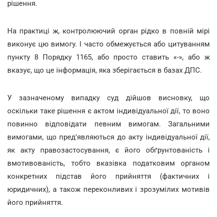
рішення.
На практиці ж, контролюючий орган рідко в повній мірі
виконує цю вимогу. І часто обмежується або цитуванням
пункту 8 Порядку 1165, або просто ставить «-», або ж
вказує, що це інформація, яка зберігається в базах ДПС.
У зазначеному випадку суд дійшов висновку, що
оскільки таке рішення є актом індивідуальної дії, то воно
повинно відповідати певним вимогам. Загальними
вимогами, що пред'являються до акту індивідуальної дії,
як акту правозастосування, є його обґрунтованість і
вмотивованість, тобто вказівка податковим органом
конкретних підстав його прийняття (фактичних і
юридичних), а також переконливих і зрозумілих мотивів
його прийняття.