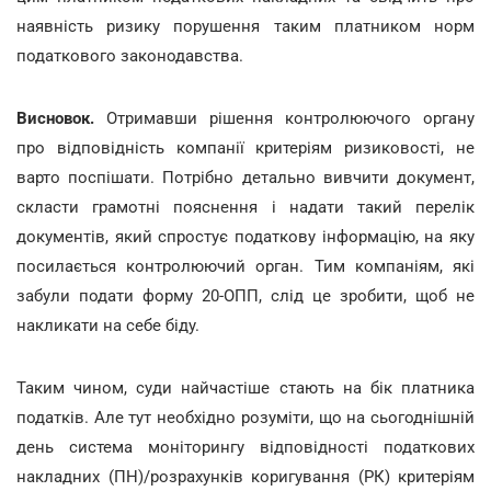
наявність ризику порушення таким платником норм
податкового законодавства.
Висновок.
Отримавши рішення контролюючого органу
про відповідність компанії критеріям ризиковості, не
варто поспішати. Потрібно детально вивчити документ,
скласти грамотні пояснення і надати такий перелік
документів, який спростує податкову інформацію, на яку
посилається контролюючий орган. Тим компаніям, які
забули подати форму 20-ОПП, слід це зробити, щоб не
накликати на себе біду.
Таким чином, суди найчастіше стають на бік платника
податків. Але тут необхідно розуміти, що на сьогоднішній
день система моніторингу відповідності податкових
накладних (ПН)/розрахунків коригування (РК) критеріям