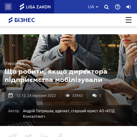
UA
БІЗНЕС
Персонал
Що робити, якщо директора
підприємства мобілізували
12.12, 24 березня 2022
33943
1
Автор:
Андрій Петришак, адвокат, старший юрист АО «КПД
Консалтинг»