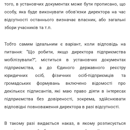
того, в установчих документах може бути прописано, що
особу, яка буде виконувати обов'язки директора на час
відсутності останнього визначає власник, або загальні
збори учасників та т.п.
Тобто самим ідеальним є варіант, коли відповідь на
питання: “Що робити, якщо директора підприємства
мобілізували?”, міститься в установчих документах
підприємства, а до Єдиного державного реєстру
юридичних осіб, фізичних осіб-підприємців та
громадських формувань включено відомості про
декількох підписантів, які маю право діяти в інтересах
підприємства без довіреності, зокрема, здійснювати
відповідні повноваження директора в разі відсутності.
В такому разі видається наказ, в якому розписується