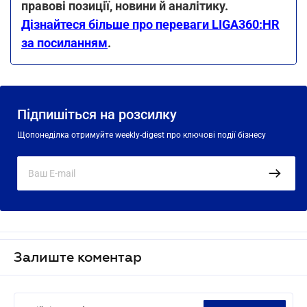
правові позиції, новини й аналітику.
Дізнайтеся більше про переваги LIGA360:HR
за посиланням
.
Підпишіться на розсилку
Щопонеділка отримуйте weekly-digest про ключові події бізнесу
Залиште коментар