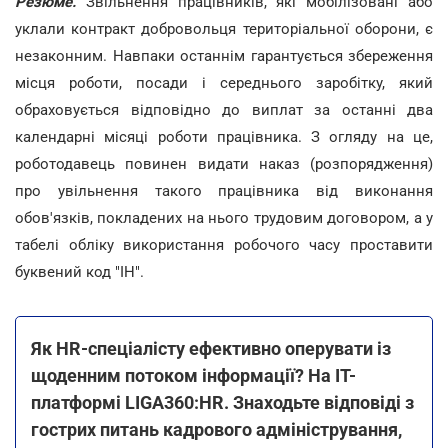
Резюме.
Звільнення працівників, які мобілізовані або
уклали контракт добровольця територіальної оборони, є
незаконним. Навпаки останнім гарантується збереження
місця роботи, посади і середнього заробітку, який
обраховується відповідно до виплат за останні два
календарні місяці роботи працівника. З огляду на це,
роботодавець повинен видати наказ (розпорядження)
про увільнення такого працівника від виконання
обов'язків, покладених на нього трудовим договором, а у
табелі обліку використання робочого часу проставити
буквений код "ІН".
Як HR-спеціалісту ефективно оперувати із
щоденним потоком інформації? На ІТ-
платформі LIGA360:HR. Знаходьте відповіді з
гострих питань кадрового адміністрування,