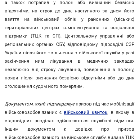
а також потрапив у полон або визнаний безвісно
відсутніми, на строк до дня, наступного за днем його
взяття на військовий облік у районних (міських)
територіальних центрах комплектування та соціальної
підтримки (ТЦК та СП), Центральному управлінні або
регіональних органах СБУ, відповідному підрозділі СЗР
України після його звільнення з військової служби у разі
закінчення ним лікування в медичних закладах
незалежно від строку лікування, повернення з полону,
появи після визнання безвісно відсутніми або до дня
оголошення судом його померлим.
Документом, який підтверджує
призов під час мобілізації
військовозобов'язаних є
військовий квиток
, в якому в
відповідних розділах здійснюються службові відмітки.
Іншим документом є довідка про призов
військовозобов'язаного на військову службу, видана ТЦК