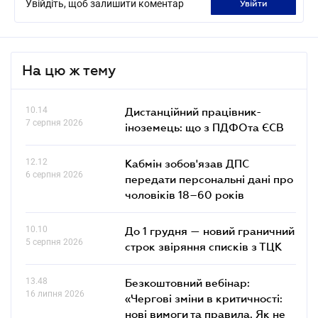
Увійдіть, щоб залишити коментар
увійти
На цю ж тему
10.14
Дистанційний працівник-
7 серпня 2026
іноземець: що з ПДФОта ЄСВ
12.12
Кабмін зобов'язав ДПС
6 серпня 2026
передати персональні дані про
чоловіків 18–60 років
10.10
До 1 грудня — новий граничний
5 серпня 2026
строк звіряння списків з ТЦК
13.48
Безкоштовний вебінар:
16 липня 2026
«Чергові зміни в критичності:
нові вимоги та правила. Як не