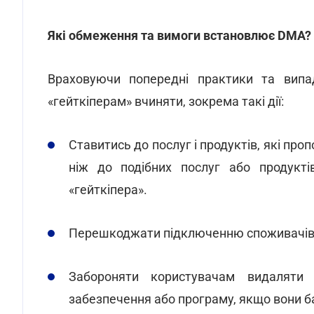
Які обмеження та вимоги встановлює DMA?
Враховуючи попередні практики та випад
«гейткіперам» вчиняти, зокрема такі дії:
Ставитись до послуг і продуктів, які про
ніж до подібних послуг або продукті
«гейткіпера».
Перешкоджати підключенню споживачів д
Забороняти користувачам видаляти 
забезпечення або програму, якщо вони 