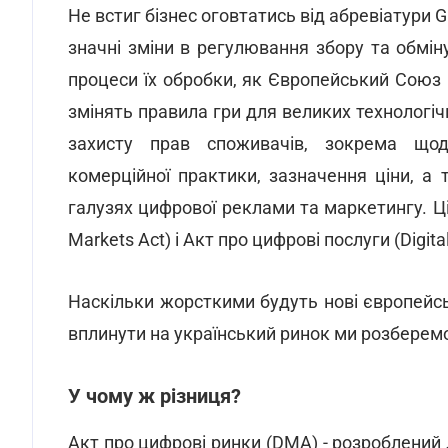
Не встиг бізнес оговтатись від абревіатури G
значні зміни в регулювання збору та обмі
процеси їх обробки, як Європейський Союз 
змінять правила гри для великих технологі
захисту прав споживачів, зокрема щод
комерційної практики, зазначення ціни, 
галузях цифрової реклами та маркетингу. Ці 
Markets Act) і Акт про цифрові послуги (Digital
Наскільки жорсткими будуть нові європейсь
вплинути на український ринок ми розберемо
У чому ж різниця?
Акт про цифрові ринки (DMA) - розроблений