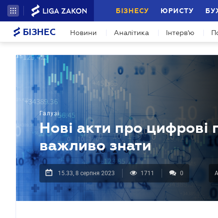
БІЗНЕСУ
ЮРИСТУ
БУ
БІЗНЕС
Новини
Аналітика
Інтерв'ю
П
Галузі
Нові акти про цифрові 
важливо знати
15.33, 8 серпня 2023
1711
0
А