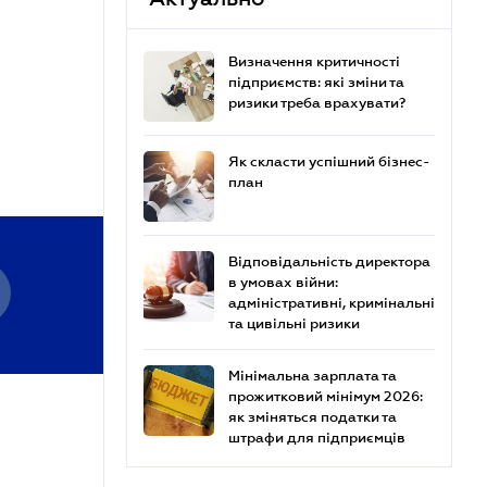
Визначення критичності
підприємств: які зміни та
ризики треба врахувати?
Як скласти успішний бізнес-
план
Відповідальність директора
в умовах війни:
адміністративні, кримінальні
та цивільні ризики
Мінімальна зарплата та
прожитковий мінімум 2026:
як зміняться податки та
штрафи для підприємців