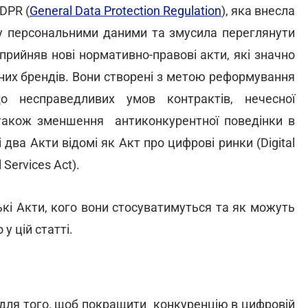
DPR (
General Data Protection Regulation
), яка внесла
ну персональними даними та змусила переглянути
прийняв нові нормативно-правові акти, які значно
чних брендів. Вони створені з метою реформування
о несправедливих умов контрактів, нечесної
а також зменшення антиконкурентної поведінки в
два Акти відомі як Акт про цифрові ринки (Digital
 Services Act).
кі Акти, кого вони стосуватимуться та як можуть
 у цій статті.
 для того, щоб покращити конкуренцію в цифровій