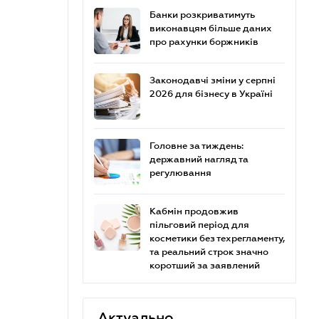
Банки розкриватимуть
виконавцям більше даних
про рахунки боржників
Законодавчі зміни у серпні
2026 для бізнесу в Україні
Головне за тиждень:
державний нагляд та
регулювання
Кабмін продовжив
пільговий період для
косметики без техрегламенту,
та реальний строк значно
коротший за заявлений
Актуально