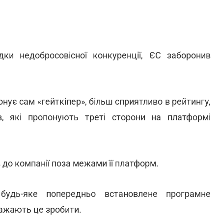
ки недобросовісної конкуренції, ЄС заборонив
понує сам «гейткіпер», більш сприятливо в рейтингу,
в, які пропонують треті сторони на платформі
о компанії поза межами її платформ.
будь-яке попередньо встановлене програмне
бажають це зробити.