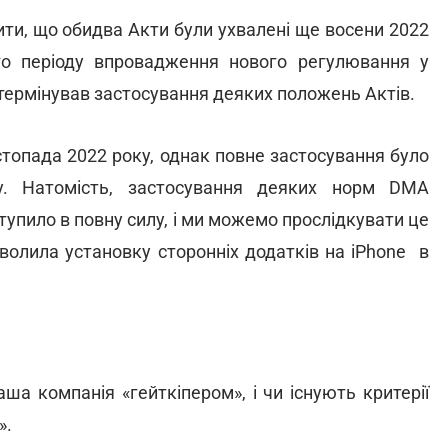
ити, що обидва Акти були ухвалені ще восени 2022
го періоду впровадження нового регулювання у
термінував застосування деяких положень Актів.
истопада 2022 року, однак повне застосування було
у. Натомість, застосування деяких норм DMA
ступило в повну силу, і ми можемо прослідкувати це
зволила установку сторонніх додатків на iPhone в
ша компанія «гейткіпером», і чи існують критерії
в».