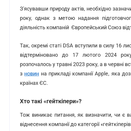
З'ясувавши природу актів, необхідно зазнач
року, однак з метою надання підготовчо
діяльність компаній Європейський Союз від
Так, окремі статі DSA вступили в силу 16 л
відтерміновано до 17 лютого 2024 рок
розпочалось у травні 2023 року, а в червні в
з
новин
на прикладі компанії Apple, яка до
країнах ЄС.
Хто такі «гейткіпери»?
Тож виникає питання, як визначити, чи є ва
віднесення компанії до категорії «гейткіпері