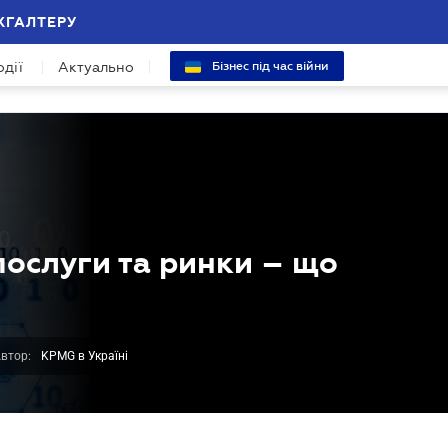
ХГАЛТЕРУ
одії
Актуально
Бізнес під час війни
послуги та ринки – що
втор:
KPMG в Україні