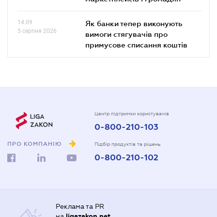
14.09
Як банки тепер виконують
5 серпня 2026
вимоги стягувачів про
примусове списання коштів
Центр підтримки користувачів
0-800-210-103
ПРО КОМПАНІЮ
Підбір продуктів та рішень
0-800-210-102
Реклама та PR
на
ligazakon.net