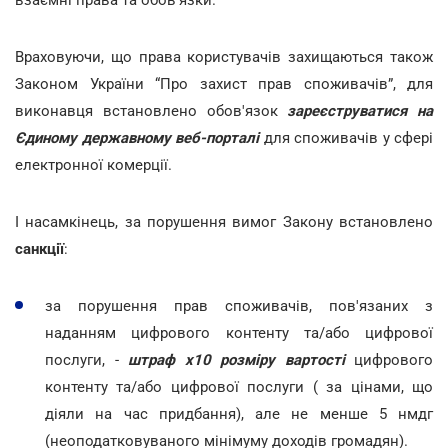
взаємні права та обов'язки.
Враховуючи, що права користувачів захищаються також
Законом України “Про захист прав споживачів”, для
виконавця встановлено обов'язок
зареєструватися на
Єдиному державному веб-порталі
для споживачів у сфері
електронної комерції.
І насамкінець, за порушення вимог Закону встановлено
санкції
:
за порушення прав споживачів, пов'язаних з
наданням цифрового контенту та/або цифрової
послуги, -
штраф х10 розміру вартості
цифрового
контенту та/або цифрової послуги ( за цінами, що
діяли на час придбання), але не менше 5 нмдг
(неоподатковуваного мінімуму доходів громадян).