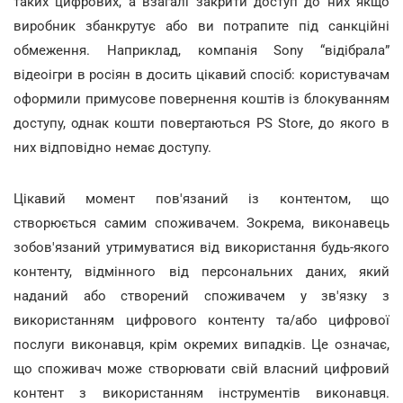
таких цифрових, а взагалі закрити доступ до них якщо
виробник збанкрутує або ви потрапите під санкційні
обмеження. Наприклад, компанія Sony “відібрала”
відеоігри в росіян в досить цікавий спосіб: користувачам
оформили примусове повернення коштів із блокуванням
доступу, однак кошти повертаються PS Store, до якого в
них відповідно немає доступу.
Цікавий момент пов'язаний із контентом, що
створюється самим споживачем. Зокрема, виконавець
зобов'язаний утримуватися від використання будь-якого
контенту, відмінного від персональних даних, який
наданий або створений споживачем у зв'язку з
використанням цифрового контенту та/або цифрової
послуги виконавця, крім окремих випадків. Це означає,
що споживач може створювати свій власний цифровий
контент з використанням інструментів виконавця.