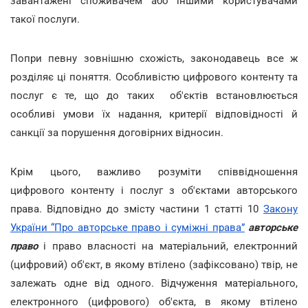
завантажені споживачем або іншими користувачами
такої послуги.
Попри певну зовнішню схожість, законодавець все ж
розділяє ці поняття. Особливістю цифрового контенту та
послуг є те, що до таких об'єктів встановлюється
особливі умови їх надання, критерії відповідності й
санкції за порушення договірних відносин.
Крім цього, важливо розуміти співвідношення
цифрового контенту і послуг з об'єктами авторського
права. Відповідно до змісту частини 1 статті 10
Закону
України “Про авторське право і суміжні права”
авторське
право
і право власності на матеріальний, електронний
(цифровий) об'єкт, в якому втілено (зафіксовано) твір, не
залежать одне від одного. Відчуження матеріального,
електронного (цифрового) об'єкта, в якому втілено