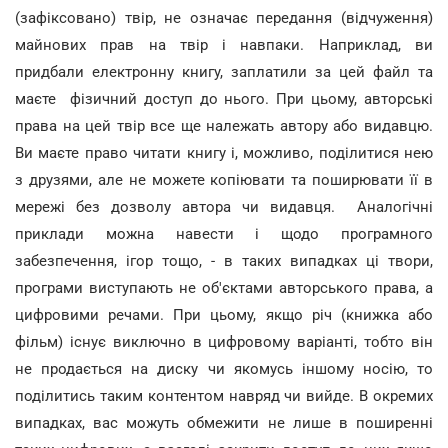
(зафіксовано) твір, не означає передання (відчуження)
майнових прав на твір і навпаки. Наприклад, ви
придбали електронну книгу, заплатили за цей файл та
маєте фізичний доступ до нього. При цьому, авторські
права на цей твір все ще належать автору або видавцю.
Ви маєте право читати книгу і, можливо, поділитися нею
з друзями, але не можете копіювати та поширювати її в
мережі без дозволу автора чи видавця. Аналогічні
приклади можна навести і щодо програмного
забезпечення, ігор тощо, - в таких випадках ці твори,
програми виступають не об'єктами авторського права, а
цифровими речами. При цьому, якщо річ (книжка або
фільм) існує виключно в цифровому варіанті, тобто він
не продається на диску чи якомусь іншому носію, то
поділитись таким контентом навряд чи вийде. В окремих
випадках, вас можуть обмежити не лише в поширенні