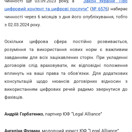
чинності ще 03.09.2023 року, а
Закон України “Про
цифровий контент та цифрові послуги”
(
№ 6576
) набирає
чинності через 6 місяців з дня його опублікування, тобто
з 02.03.2024 року.
Оскільки цифрова сфера постійно розвивається,
розуміння та використання нових норм є важливим
завданням для всіх зацікавлених сторін. При укладенні
договорів слід враховувати, як відповідні положення
вплинуть на ваші права та обов'язки. Для додаткових
консультацій щодо нюансів договірних відносин з
використанням цифрових речей радимо звернутися до
фахівців.
Андрій Горбатенко
, партнер ЮФ “Legal Alliance”
Ангеліна Фурман
, молодший юрист ЮФ “Legal Alliance”