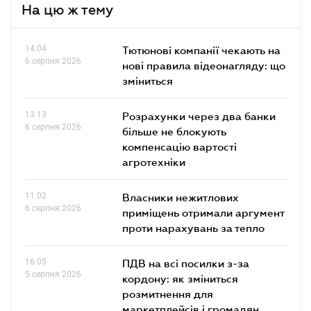
На цю ж тему
14.04
Тютюнові компанії чекають на
6 серпня 2026
нові правила відеонагляду: що
зміниться
13.13
Розрахунки через два банки
6 серпня 2026
більше не блокують
компенсацію вартості
агротехніки
11.02
Власники нежитлових
6 серпня 2026
приміщень отримали аргумент
проти нарахувань за тепло
16.05
ПДВ на всі посилки з-за
5 серпня 2026
кордону: як зміниться
розмитнення для
маркетплейсів і громадян