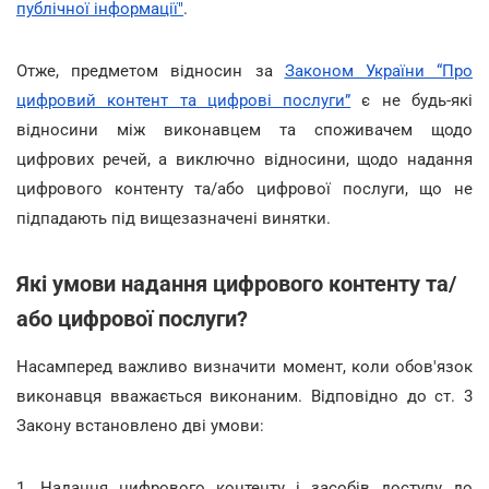
публічної інформації"
.
Отже, предметом відносин за
Законом України “Про
цифровий контент та цифрові послуги”
є не будь-які
відносини між виконавцем та споживачем щодо
цифрових речей, а виключно відносини, щодо надання
цифрового контенту та/або цифрової послуги, що не
підпадають під вищезазначені винятки.
Які умови надання цифрового контенту та/
або цифрової послуги?
Насамперед важливо визначити момент, коли обов'язок
виконавця вважається виконаним. Відповідно до ст. 3
Закону встановлено дві умови:
1. Надання цифрового контенту і засобів доступу до