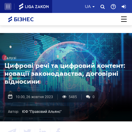
UA
БІЗНЕС
Галузі
Цифрові речі та цифровий контент:
новації законодавства, договірні
відносини
10.00, 26 жовтня 2023
5485
0
Автор:
ЮФ "Правовий Альянс"