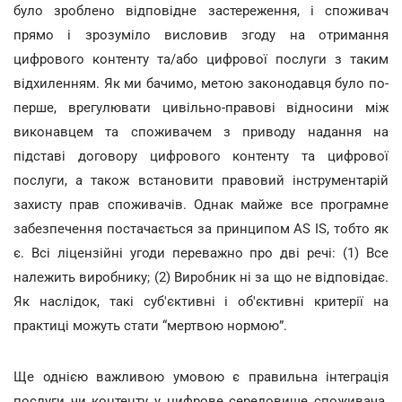
було зроблено відповідне застереження, і споживач
прямо і зрозуміло висловив згоду на отримання
цифрового контенту та/або цифрової послуги з таким
відхиленням. Як ми бачимо, метою законодавця було по-
перше, врегулювати цивільно-правові відносини між
виконавцем
та споживачем з приводу надання на
підставі договору цифрового контенту та цифрової
послуги, а також встановити правовий інструментарій
захисту прав споживачів. Однак майже все програмне
забезпечення постачається за принципом AS IS, тобто як
є. Всі ліцензійні угоди переважно про дві речі: (1) Все
належить
виробнику
;
(2)
Виробник ні за що не відповідає.
Як наслідок, такі суб'єктивні і об'єктивні критерії на
практиці можуть стати “мертвою нормою”.
Ще однією важливою умовою є правильна інтеграція
послуги чи контенту у цифрове середовище споживача.