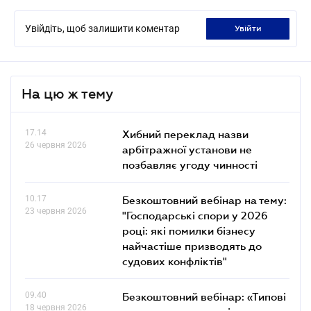
Увійдіть, щоб залишити коментар
увійти
На цю ж тему
17.14
Хибний переклад назви
26 червня 2026
арбітражної установи не
позбавляє угоду чинності
10.17
Безкоштовний вебінар на тему:
23 червня 2026
"Господарські спори у 2026
році: які помилки бізнесу
найчастіше призводять до
судових конфліктів"
09.40
Безкоштовний вебінар: «Типові
18 червня 2026