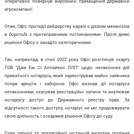
оперативно повернув виробничі приміщення державній
агрокомпанії.
Отже, Офіс протидії рейдерству наразі є дієвим механізом
в боротьбі з протиправними поглинаннями. Проте деякі
рішення Офісу є занадто категоричними.
Так, наприклад, в січні 2022 року Офіс розглянув скаргу
ТОВ "Джи Ем Сі Аллайенс ЛЛП" щодо незаконних дій
приватного нотаріуса, який зареєстрував майно заявника
попри арешти і заборони. Офіс визнав дії нотаріуса
незаконними, скасував реєстраційні записи та анулював
нотаріусу доступ до Державного реєстру прав. За
відсутності такого доступу, нотаріус не міг продовжувати
свою діяльність і оскаржив рішення Офісу до суду.
Суди першої та апеляційної інстанцій визнали рішення