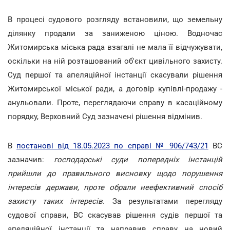
В процесі судового розгляду встановили, що земельну
ділянку продали за заниженою ціною. Водночас
Житомирська міська рада взагалі не мала її відчужувати,
оскільки на ній розташований об'єкт цивільного захисту.
Суд першої та апеляційної інстанції скасували рішення
Житомирської міської ради, а договір купівлі-продажу -
анульовали. Проте, переглядаючи справу в касаційному
порядку, Верховний Суд зазначені рішення відмінив.
В
постанові від 18.05.2023 по справі № 906/743/21
ВС
зазначив:
господарські суди попередніх інстанцій
прийшли до правильного висновку щодо порушення
інтересів держави, проте обрали неефективний спосіб
захисту таких інтересів
. За результатами перегляду
судової справи, ВС скасував рішення судів першої та
апеляційної інстанції та направив справу на новий