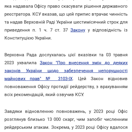
яка надавала Офісу право скасувати рішення державного
реєстратора. КСУ вказав, що цей припис втрачає чинність
та надав Верховній Раді України шестимісячний строк для
приведення п. 1 ч. 7 ст. 37
Закону
у відповідність із
Конституцією України.
Верховна Рада дослухалась цієї вказівки та 03 травня
2023 ухвалила
Закон "Про внесення змін до деяких
законів України щодо забезпечення непорушності
майнових прав" № 3103-IX
. Цей Закон відновив
повноваження Офісу протидії рейдерству, з врахуванням
всіх рекомендацій, який озвучив КСУ.
Завдяки відновленню повноважень, у 2023 році Офіс
розглянув близько 13 000 скарг, чим запобіг численним
рейдерським атакам. Зокрема, у 2023 році Офісу вдалося