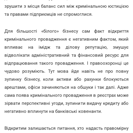
зрушити з місця баланс сил між кримінальною юстицією
та правами підприємців не спромоглися.
Для більшості «білого» бізнесу сам факт відкриття
кримінального провадження є негативним фактом, який
впливає на імідж та ділову репутацію, змушує
відволікати адміністративний та фінансовий ресурс для
відпрацювання такого провадження. І правоохоронці це
чудово розуміють. Тут мова йде навіть не про повну
зупинку бізнесу, коли активи або рахунки блокуються
арештами, офіси зачиняються на обшуки і так далі. Адже
сама поява кримінального провадження в реєстрах може
зірвати перспективні угоди, зупинити видачу кредиту або
негативно вплинути на банківські ковенанти.
Відкритим залишається питання, хто надасть правомірну