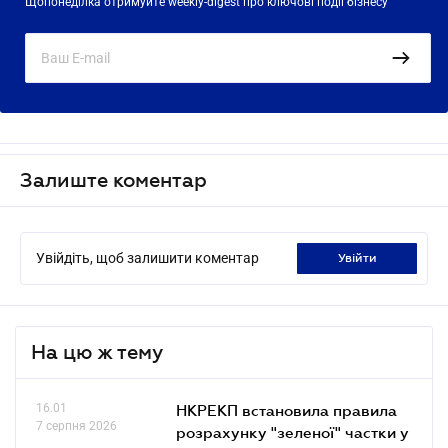
Щопонеділка отримуйте weekly-digest про ключові події бізнесу
Залиште коментар
Увійдіть, щоб залишити коментар
увійти
На цю ж тему
16.01
НКРЕКП встановила правила
7 серпня 2026
розрахунку "зеленої" частки у