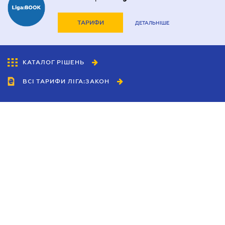
ТАРИФИ
ДЕТАЛЬНІШЕ
КАТАЛОГ РІШЕНЬ
ВСІ ТАРИФИ ЛІГА:ЗАКОН
Співробітництво
Агенти
Дилери
Політика конфіденційності
Умови використання сайту
Реклама
Блог
Новини компанії