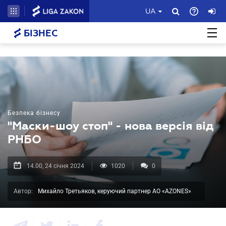
UA
БІЗНЕС
Безпека бізнесу
"Маски-шоу стоп" - нова версія від
РНБО
14.00, 24 січня 2024
1020
0
Автор:
Михайло Третьяков, керуючий партнер АО «AZONES»