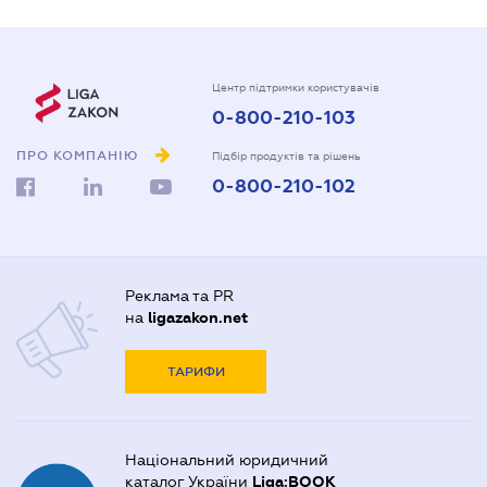
Центр підтримки користувачів
0-800-210-103
ПРО КОМПАНІЮ
Підбір продуктів та рішень
0-800-210-102
Реклама та PR
на
ligazakon.net
ТАРИФИ
Національний юридичний
каталог України
Liga:BOOK