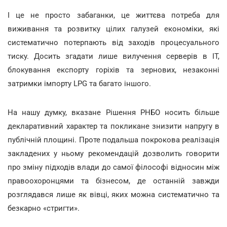
І це не просто забаганки, це життєва потреба для
виживання та розвитку цілих галузей економіки, які
систематично потерпають від заходів процесуального
тиску. Досить згадати лише вилучення серверів в IT,
блокування експорту горіхів та зернових, незаконні
затримки імпорту LPG та багато іншого.
На нашу думку, вказане Рішення РНБО носить більше
декларативний характер та покликане знизити напругу в
публічній площині. Проте подальша покрокова реалізація
закладених у ньому рекомендацій дозволить говорити
про зміну підходів влади до самої філософі відносин між
правоохоронцями та бізнесом, де останній завжди
розглядався лише як вівці, яких можна систематично та
безкарно «стригти».