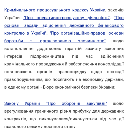
Кримінального процесуального кодексу України
, законів
України
"Про оперативно-розшукову діяльність"
,
"Про
основні засади здійснення державного фінансового
контролю в Україні"
,
"Про організаційно-правові основи
боротьби з організованою злочинністю"
щодо
встановлення додаткових гарантій захисту законних
інтересів підприємництва під час здійснення
кримінального провадження й забезпечення консолідації
повноважень органів правопорядку щодо протидії
правопорушенням, що посягають на економіку держави,
в єдиному органі - Бюро економічної безпеки України;
Закону України "Про оборонні закупівлі"
щодо
врегулювання граничного рівня прибутку для державних
контрактів, що виконувалися/виконуються під час дії
правового режиму воєнного стану;