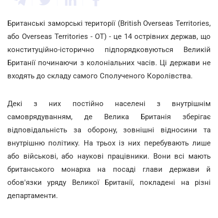
Британські заморські території (British Overseas Territories,
або Overseas Territories - OT) - це 14 острівних держав, що
конституційно-історично підпорядковуються Великій
Британії починаючи з колоніальних часів. Ці держави не
входять до складу самого Сполученого Королівства.
Декі з них постійно населені з внутрішнім
самоврядуванням, де Велика Британія зберігає
відповідальність за оборону, зовнішні відносини та
внутрішню політику. На трьох із них перебувають лише
або військові, або наукові працівники. Вони всі мають
британського монарха на посаді глави держави й
обов'язки уряду Великої Британії, покладені на різні
департаменти.