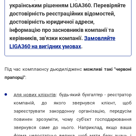
українським рішенням LIGA360. Перевіряйте
достовірність реєстраційних відомостей,
достовірність юридичної адреси,
інформацію про засновників компанії та
керівників, зв'язки компанії.
Замовляйте
LIGA360 на вигідних умовах
.
Під час комплаєнсу дьюдилідженс
можливі такі "червоні
прапорці"
:
для нових клієнтів
: будь-який бухгалтер - реєстратор
компаній, до якого звернувся клієнт, щоб
зареєструвати закордонну організацію, передусім
повинен зрозуміти, чому суб'єкт господарювання
звернувся саме до нього. Наприклад, якщо ваша
фірма недостатньо велика, щоб мати базу знань і