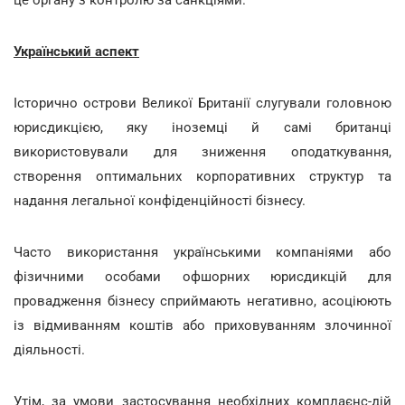
це органу з контролю за санкціями.
Український аспект
Історично острови Великої Британії слугували головною
юрисдикцією, яку іноземці й самі британці
використовували для зниження оподаткування,
створення оптимальних корпоративних структур та
надання легальної конфіденційності бізнесу.
Часто використання українськими компаніями або
фізичними особами офшорних юрисдикцій для
провадження бізнесу сприймають негативно, асоціюють
із відмиванням коштів або приховуванням злочинної
діяльності.
Утім, за умови застосування необхідних комплаєнс-дій