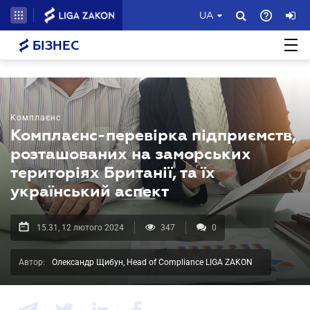
UA
БІЗНЕС
Комплаєнс
Комплаєнс-перевірка підприємств,
розташованих на заморських
територіях Британії, та їх
український аспект
15.31, 12 лютого 2024
347
0
Автор:
Олександр Щибун, Head of Compliance LIGA ZAKON