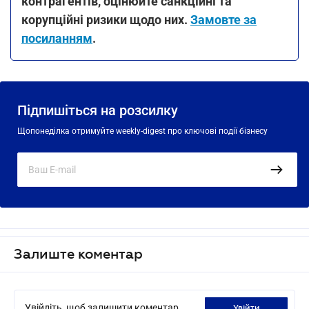
контрагентів, оцінюйте санкційні та
корупційні ризики щодо них.
Замовте за
посиланням
.
Підпишіться на розсилку
Щопонеділка отримуйте weekly-digest про ключові події бізнесу
Залиште коментар
Увійдіть, щоб залишити коментар
увійти