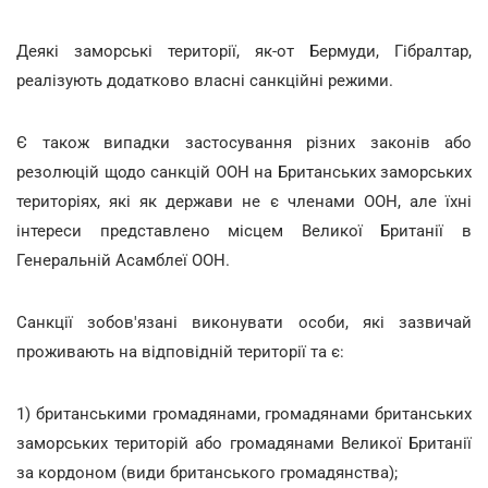
Деякі заморські території, як-от Бермуди, Гібралтар,
реалізують додатково власні санкційні режими.
Є також випадки застосування різних законів або
резолюцій щодо санкцій ООН на Британських заморських
територіях, які як держави не є членами ООН, але їхні
інтереси представлено місцем Великої Британії в
Генеральній Асамблеї ООН.
Санкції зобов'язані виконувати особи, які зазвичай
проживають на відповідній території та є:
1) британськими громадянами, громадянами британських
заморських територій або громадянами Великої Британії
за кордоном (види британського громадянства);