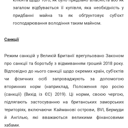
клієнта щодо того, як було придбано власність або як
загалом відбувається її купівля, яка необхідність у
придбанні майна та як обґрунтовує суб'єкт
господарювання володіння таким майном.
Санкції
Режим санкцій у Великій Британії врегульовано Законом
про санкції та боротьбу з відмиванням грошей 2018 року.
Відповідно до нього санкції щодо окремих країн, суб'єктів
чи фізичних осіб запроваджують за допомогою
вторинних норм (наприклад, Положення про росію
(санкції) (Вихід із ЄС) 2019). Ці норми, своєю чергою,
підлягають застосуванню на британських заморських
територіях, включаючи Кайманові острови, BVI, Бермуди
й Ангілью, які вважаються великими фінансовими
хабами.