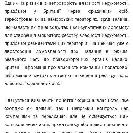
Одним із ризиків є непрозорість власності нерухомості,
придбаної у Британії через юридичних осіб,
зареєстрованих на заморських територіях. Уряд заявив,
що надасть як фінансову, так і консультативну допомогу
для створення відкритого реєстру власності нерухомості,
придбаної резидентами цих територій. На цей час уже є
двосторонні домовленості про надання в режимі
реального часу до правоохоронних органів Великої
Британії інформації про власність компаній і податкової
інформації з метою контролю та ведення реєстру щодо
власності юридичних осіб.
Планується визначити поняття "корисна власність", яке
охоплює як прямий, так і непрямий контроль над
компаніями та передбачає, але не обмежується цим
контроль через акції, права голосу або право призначати
чи усувати більшість директорів. Якщо заморська