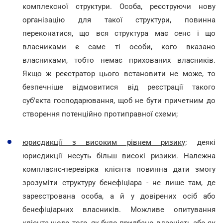
комплексної структури. Особа, реєструючи нову
організацію для такої структури, повинна
переконатися, що вся структура має сенс і що
власниками є саме ті особи, кого вказано
власниками, тобто немає прихованих власників.
Якщо ж реєстратор цього встановити не може, то
безпечніше відмовитися від реєстрації такого
суб'єкта господарювання, щоб не бути причетним до
створення потенційно протиправної схеми;
юрисдикції з високим рівнем ризику
: деякі
юрисдикції несуть більш високі ризики. Належна
комплаєнс-перевірка клієнта повинна дати змогу
зрозуміти структуру бенефіціара - не лише там, де
зареєстрована особа, а й у довірених осіб або
бенефіціарних власників. Можливе опитування