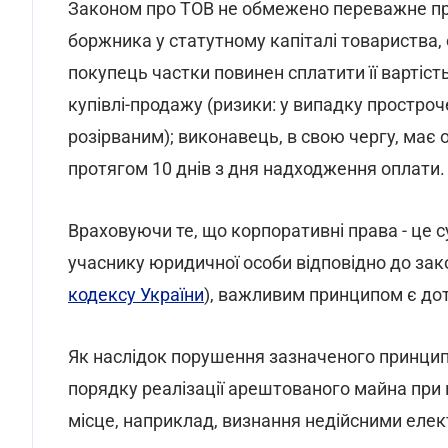
Законом про ТОВ не обмежено переважне пра
боржника у статутному капіталі товариства,
покупець частки повинен сплатити її вартіст
купівлі-продажу (ризики: у випадку простро
розірваним); виконавець, в свою чергу, має
протягом 10 днів з дня надходження оплати.
Враховуючи те, що корпоративні права - це 
учаснику юридичної особи відповідно до зак
кодексу України
), важливим принципом є до
Як наслідок порушення зазначеного принцип
порядку реалізації арештованого майна при
місце, наприклад, визнання недійсними елек