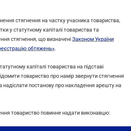
нення стягнення на частку учасника товариства,
ки у статутному капіталі товариства та
ння стягнення, що визначені
Законом України
 реєстрацію обтяжень»
.
татутному капіталі товариства на підставі
домити товариство про намір звернути стягнення
а надіслати постанову про накладення арешту на
ення товариство повинне надати виконавцю: