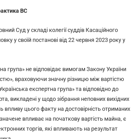
рактика ВС
ний Суд у складі колегії суддів Касаційного
вку у своїй постанові від 22 червня 2023 року у
на група» не відповідає вимогам Закону України
стю», враховуючи значну різницю між вартістю
Українська експертна група» та відповідно до
ерта, викладені у щодо зібрання неповних вихідних
ь впливу цього факту на достовірність отриманих
азначене впливає на початкову вартість майна, є
тронних торгів, які впливають на результат
ника …