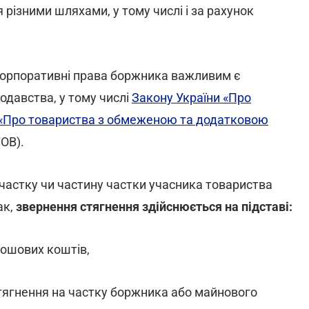
різними шляхами, у тому числі і за рахунок
 корпоративні права боржника важливим є
одавства, у тому числі
Закону України «Про
 «Про товариства з обмеженою та додатковою
ОВ).
 частку чи частину частки учасника товариства
ак,
звернення стягнення здійснюється на підставі:
рошових коштів,
тягнення на частку боржника або майнового