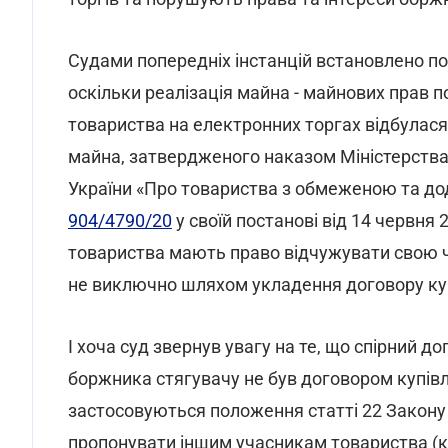
Судами попередніх інстанцій встановлено по
оскільки реалізація майна - майнових прав п
товариства на електронних торгах відбулас
майна, затвердженого наказом Міністерства ю
України «Про товариства з обмеженою та до
904/4790/20
у своїй постанові від 14 червня
товариства мають право відчужувати свою ч
не виключно шляхом укладення договору куп
І хоча суд звернув увагу на те, що спірний д
боржника стягувачу не був договором купівл
застосовуються положення статті 22 Закону 
пропонувати іншим учасникам товариства (кр