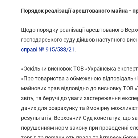
Порядок реалізації арештованого майна - п
Щодо порядку реалізації арештованого Верхов
господарського суду дійшов наступного висно
справі № 915/533/21
.
«Оскільки висновок ТОВ «Українська експерт
«Про товариства з обмеженою відповідальні
майнових прав відповідно до висновку ТОВ «
звіту, та беручі до уваги застереження експ
даних для розрахунку та ймовірну можливіст
результатів, Верховний Суд констатує, що з
порушенням норм закону при проведенні елек
торгів та порушують права та інтереси борж