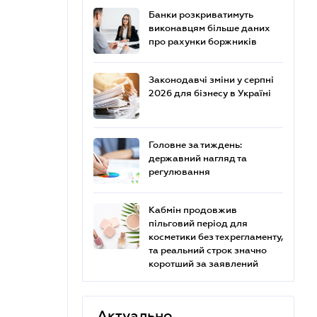
Банки розкриватимуть
виконавцям більше даних
про рахунки боржників
Законодавчі зміни у серпні
2026 для бізнесу в Україні
Головне за тиждень:
державний нагляд та
регулювання
Кабмін продовжив
пільговий період для
косметики без техрегламенту,
та реальний строк значно
коротший за заявлений
Актуально