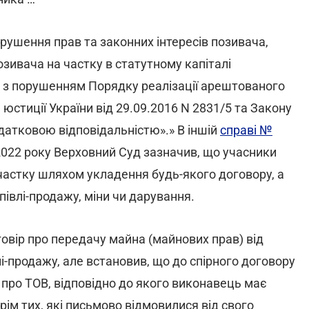
рушення прав та законних інтересів позивача,
озивача на частку в статутному капіталі
я з порушенням Порядку реалізації арештованого
стиції України від 29.09.2016 N 2831/5 та Закону
датковою відповідальністю».» В іншій
справі №
 2022 року Верховний Суд зазначив, що учасники
астку шляхом укладення будь-якого договору, а
івлі-продажу, міни чи дарування.
оговір про передачу майна (майнових прав) від
і-продажу, але встановив, що до спірного договору
про ТОВ, відповідно до якого виконавець має
ім тих, які письмово відмовилися від свого