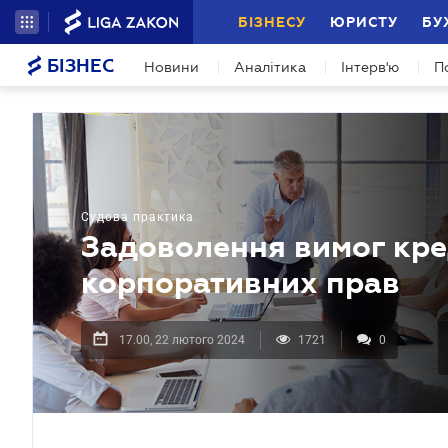
БІЗНЕСУ
ЮРИСТУ
БУ
БІЗНЕС
Новини
Аналітика
Інтерв'ю
П
Судова практика
Задоволення вимог кре
корпоративних прав
17.00, 22 лютого 2024
1721
0