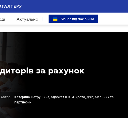
ХГАЛТЕРУ
одії
Актуально
Бізнес під час війни
диторів за рахунок
Автор:
Катерина Петрушина, адвокат ЮК «Сирота, Дзіс, Мельник та
партнери»