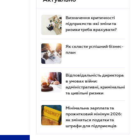
Визначення критичності
підприємств: які зміни та
ризики треба врахувати?
Як скласти успішний бізнес-
план
Відповідальність директора
в умовах війни:
адміністративні, кримінальні
та цивільні ризики
Мінімальна зарплата та
прожитковий мінімум 2026:
як зміняться податки та
штрафи для підприємців