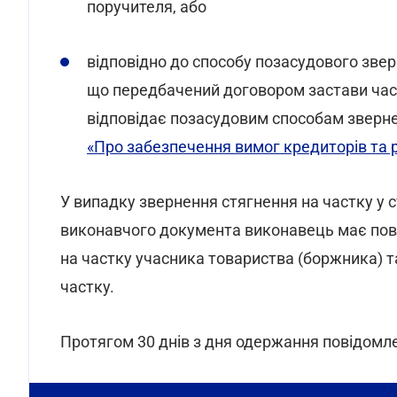
поручителя, або
відповідно до способу позасудового звер
що передбачений договором застави част
відповідає позасудовим способам зверне
«Про забезпечення вимог кредиторів та
У випадку звернення стягнення на частку у с
виконавчого документа виконавець має пові
на частку учасника товариства (боржника) т
частку.
Протягом 30 днів з дня одержання повідомл