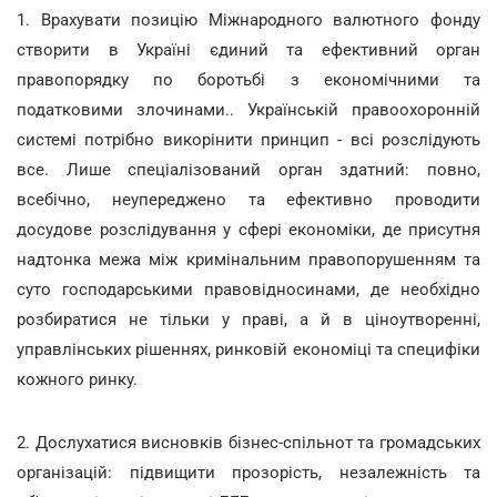
1. Врахувати позицію Міжнародного валютного фонду
створити в Україні єдиний та ефективний орган
правопорядку по боротьбі з економічними та
податковими злочинами.. Українській правоохоронній
системі потрібно викорінити принцип - всі розслідують
все. Лише спеціалізований орган здатний: повно,
всебічно, неупереджено та ефективно проводити
досудове розслідування у сфері економіки, де присутня
надтонка межа між кримінальним правопорушенням та
суто господарськими правовідносинами, де необхідно
розбиратися не тільки у праві, а й в ціноутворенні,
управлінських рішеннях, ринковій економіці та специфіки
кожного ринку.
2. Дослухатися висновків бізнес-спільнот та громадських
організацій: підвищити прозорість, незалежність та