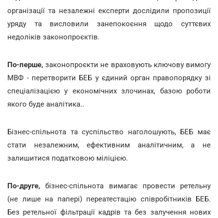
організації та незалежні експерти дослідили пропозиції
уряду та висловили занепокоєння щодо суттєвих
недоліків законопроєктів.
По-перше,
законопроєкти не враховують ключову вимогу
МВФ - перетворити БЕБ у єдиний орган правопорядку зі
спеціалізацією у економічних злочинах, базою роботи
якого буде аналітика..
Бізнес-спільнота та суспільство наголошують, БЕБ має
стати незалежним, ефективним аналітичним, а не
залишитися податковою міліцією.
По-друге,
бізнес-спільнота вимагає провести ретельну
(не лише на папері) переатестацію співробітників БЕБ.
Без ретельної фільтрації кадрів та без залучення нових