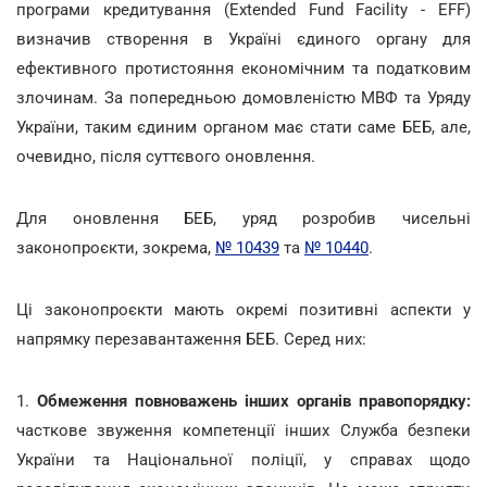
програми кредитування (Extended Fund Facility - EFF)
визначив створення в Україні єдиного органу для
ефективного протистояння економічним та податковим
злочинам. За попередньою домовленістю МВФ та Уряду
України, таким єдиним органом має стати саме БЕБ, але,
очевидно, після суттєвого оновлення.
Для оновлення БЕБ, уряд розробив чисельні
законопроєкти, зокрема,
№ 10439
та
№ 10440
.
Ці законопроєкти мають окремі позитивні аспекти у
напрямку перезавантаження БЕБ. Серед них:
1.
Обмеження повноважень інших органів правопорядку:
часткове звуження компетенції інших Служба безпеки
України та Національної поліції, у справах щодо