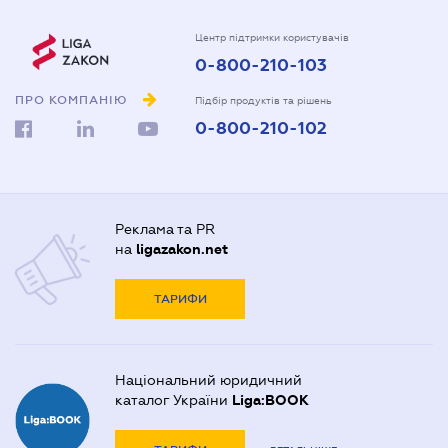
Центр підтримки користувачів
0-800-210-103
ПРО КОМПАНІЮ
Підбір продуктів та рішень
0-800-210-102
Реклама та PR
на
ligazakon.net
ТАРИФИ
Національний юридичний
каталог України
Liga:BOOK