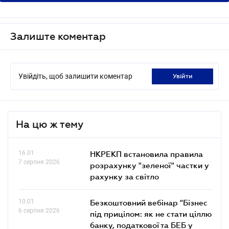
Залиште коментар
Увійдіть, щоб залишити коментар
увійти
На цю ж тему
16.01
НКРЕКП встановила правила
7 серпня 2026
розрахунку "зеленої" частки у
рахунку за світло
10.01
Безкоштовний вебінар "Бізнес
6 серпня 2026
під прицілом: як не стати ціллю
банку, податкової та БЕБ у