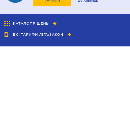
ТАРИФИ
ДЕТАЛЬНІШЕ
КАТАЛОГ РІШЕНЬ
ВСІ ТАРИФИ ЛІГА:ЗАКОН
Співробітництво
Агенти
Дилери
Політика конфіденційності
Умови використання сайту
Реклама
Блог
Новини компанії
Керівництва