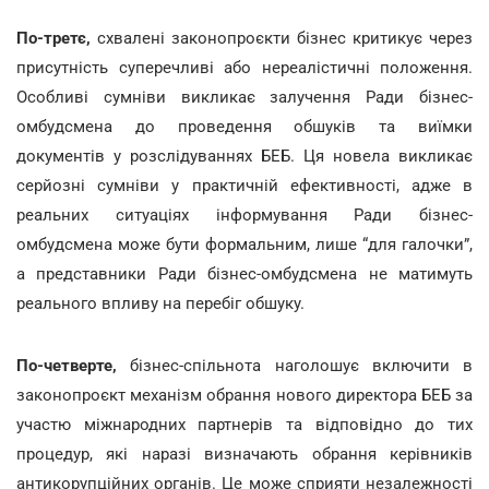
По-третє,
схвалені законопроєкти бізнес критикує через
присутність суперечливі або нереалістичні положення.
Особливі сумніви викликає залучення Ради бізнес-
омбудсмена до проведення обшуків та виїмки
документів у розслідуваннях БЕБ. Ця новела викликає
серйозні сумніви у практичній ефективності, адже в
реальних ситуаціях інформування Ради бізнес-
омбудсмена може бути формальним, лише “для галочки”,
а представники Ради бізнес-омбудсмена не матимуть
реального впливу на перебіг обшуку.
По-четверте,
бізнес-спільнота наголошує включити в
законопроєкт механізм обрання нового директора БЕБ за
участю міжнародних партнерів та відповідно до тих
процедур, які наразі визначають обрання керівників
антикорупційних органів. Це може сприяти незалежності