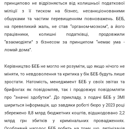
принципово не відрізняється від колишньої податкової
міліції з її тиском на бізнес, несанкціонованими
обшуками та частим перевищенням повноважень. БЕБ,
на превеликий жаль, не став “органом-мозком”, а його
працівники, колишні податківці, продовжили
“взаємодіяти” з бізнесом за принципом “немає ума -
ломай дома”.
Керівництво БЕБ не могло не розуміти, що якщо нічого не
міняти, то невдоволення та критика у бік БЕБ будуть лише
зростати. Натомість, менеджмент БЕБ у своїх звітах та
брифінгах як повідомляв, так і продовжує повідомляти
про “значні здобутки”. До прикладу, з подачі БЕБ у ЗМІ
шириться інформація, що завдяки роботі бюро у 2023 році
збережено 8,8 млрд бюджетних коштів, відшкодовано 2,2
млрд грн збитків у кримінальних провадженнях.
Особливий наголос БЕБ робить на тому, що, детінізація