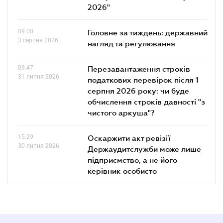
2026"
09.00
Головне за тиждень: державний
3 серпня 2026
нагляд та регулювання
09.47
Перезавантаження строків
31 липня 2026
податкових перевірок після 1
серпня 2026 року: чи буде
обчислення строків давності "з
чистого аркуша"?
15.29
Оскаржити акт ревізії
30 липня 2026
Держаудитслужби може лише
підприємство, а не його
керівник особисто