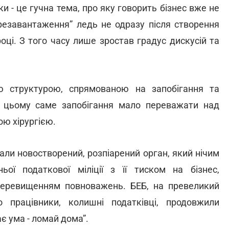
 - це гучна тема, про яку говорить бізнес вже не
ерезавантаження” ледь не одразу після створення
оці. З того часу лише зростав градус дискусій та
 структурою, спрямованою на запобігання та
 цьому саме запобігання мало переважати над
ю хірургією.
мали новостворений, розпіарений орган, який нічим
ьої податкової міліції з її тиском на бізнес,
еревищенням повноважень. БЕБ, на превеликий
 працівники, колишні податківці, продовжили
є ума - ломай дома”.