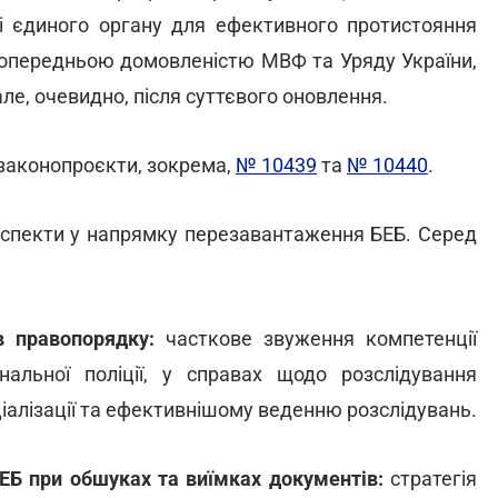
їні єдиного органу для ефективного протистояння
попередньою домовленістю МВФ та Уряду України,
ле, очевидно, після суттєвого оновлення.
 законопроєкти, зокрема,
№ 10439
та
№ 10440
.
аспекти у напрямку перезавантаження БЕБ. Серед
 правопорядку:
часткове звуження компетенції
альної поліції, у справах щодо розслідування
іалізації та ефективнішому веденню розслідувань.
БЕБ при обшуках та виїмках документів:
стратегія