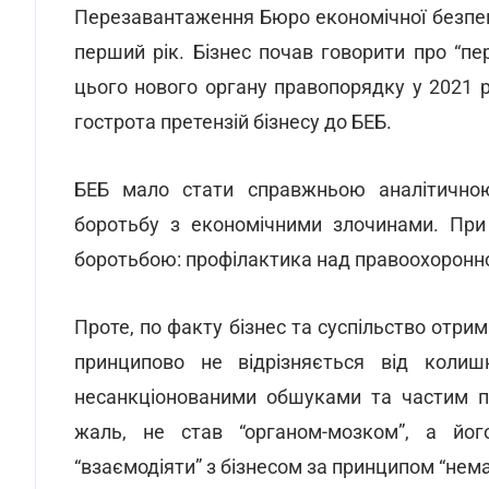
Перезавантаження Бюро економічної безпеки
перший рік. Бізнес почав говорити про “п
цього нового органу правопорядку у 2021 р
гострота претензій бізнесу до БЕБ.
БЕБ мало стати справжньою аналітичною
боротьбу з економічними злочинами. При
боротьбою: профілактика над правоохоронно
Проте, по факту бізнес та суспільство отри
принципово не відрізняється від колишн
несанкціонованими обшуками та частим п
жаль, не став “органом-мозком”, а його
“взаємодіяти” з бізнесом за принципом “нема