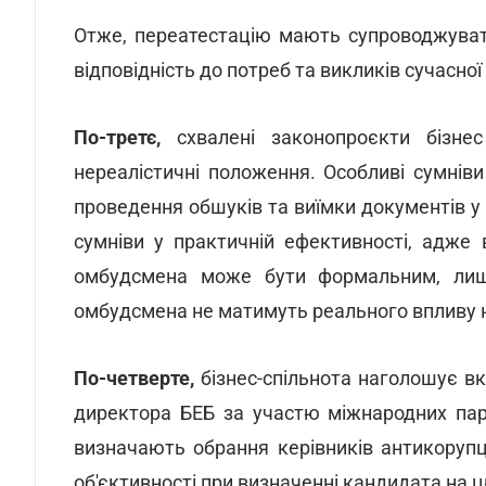
Отже, переатестацію мають супроводжуват
відповідність до потреб та викликів сучасно
По-третє,
схвалені законопроєкти бізнес
нереалістичні положення. Особливі сумнів
проведення обшуків та виїмки документів у
сумніви у практичній ефективності, адже 
омбудсмена може бути формальним, лише
омбудсмена не матимуть реального впливу н
По-четверте,
бізнес-спільнота наголошує в
директора БЕБ за участю міжнародних парт
визначають обрання керівників антикорупц
об'єктивності при визначенні кандидата на 