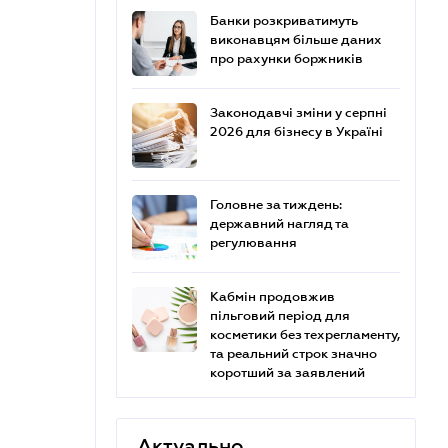
Банки розкриватимуть
виконавцям більше даних
про рахунки боржників
Законодавчі зміни у серпні
2026 для бізнесу в Україні
Головне за тиждень:
державний нагляд та
регулювання
Кабмін продовжив
пільговий період для
косметики без техрегламенту,
та реальний строк значно
коротший за заявлений
Актуально