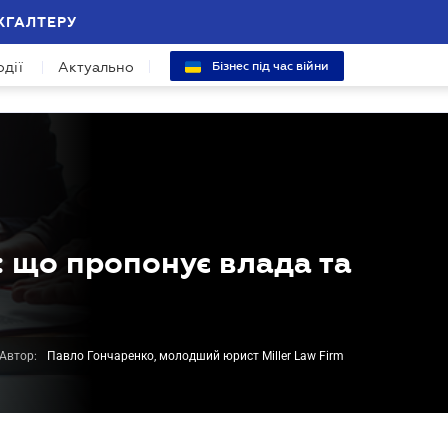
ХГАЛТЕРУ
одії
Актуально
Бізнес під час війни
 що пропонує влада та
Автор:
Павло Гончаренко, молодший юрист Miller Law Firm