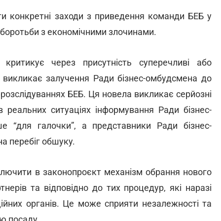
и конкретні заходи з приведення команди БЕБ у
ї боротьби з економічними злочинами.
 критикує через присутність суперечливі або
и викликає залучення Ради бізнес-омбудсмена до
 розслідуваннях БЕБ. Ця новела викликає серйозні
в реальних ситуаціях інформування Ради бізнес-
 “для галочки”, а представники Ради бізнес-
а перебіг обшуку.
ключити в законопроєкт механізм обрання нового
нерів та відповідно до тих процедур, які наразі
ійних органів. Це може сприяти незалежності та
цю посаду.