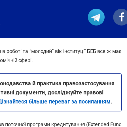
.
 в роботі та “молодий” вік інституції БЕБ все ж має
мічній сфері.
конодавства й практика правозастосування
тивні документи, досліджуйте правові
Дізнайтеся більше переваг за посиланням
.
ов поточної програми кредитування (Extended Fund