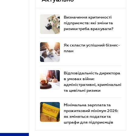
Визначення критичності
підприємств: які зміни та
ризики треба врахувати?
Як скласти успішний бізнес-
план
Відповідальність директора
в умовах війни:
адміністративні, кримінальні
та цивільні ризики
Мінімальна зарплата та
прожитковий мінімум 2026:
як зміняться податки та
штрафи для підприємців