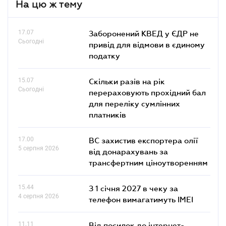
На цю ж тему
17.07
Заборонений КВЕД у ЄДР не
Сьогодні
привід для відмови в єдиному
податку
15.07
Скільки разів на рік
Сьогодні
перераховують прохідний бал
для переліку сумлінних
платників
17.00
ВС захистив експортера олії
5 серпня 2026
від донарахувань за
трансфертним ціноутворенням
15.44
З 1 січня 2027 в чеку за
4 серпня 2026
телефон вимагатимуть IMEI
11.11
Від посилок до інтернет-