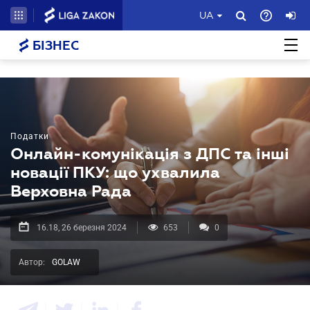
UA
БІЗНЕС
Податки
Онлайн-комунікація з ДПС та інші
новації ПКУ: що ухвалила
Верховна Рада
16.18, 26 березня 2024
653
0
Автор:
GOLAW