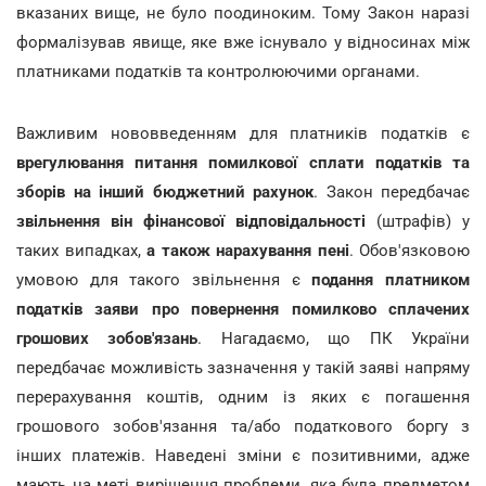
вказаних вище, не було поодиноким. Тому Закон наразі
формалізував явище, яке вже існувало у відносинах між
платниками податків та контролюючими органами.
Важливим нововведенням для платників податків є
врегулювання питання помилкової сплати податків та
зборів на інший бюджетний рахунок
. Закон передбачає
звільнення він фінансової відповідальності
(штрафів) у
таких випадках,
а також нарахування пені
. Обов'язковою
умовою для такого звільнення є
подання платником
податків заяви про повернення помилково сплачених
грошових зобов'язань
. Нагадаємо, що ПК України
передбачає можливість зазначення у такій заяві напряму
перерахування коштів, одним із яких є погашення
грошового зобов'язання та/або податкового боргу з
інших платежів. Наведені зміни є позитивними, адже
мають на меті вирішення проблеми, яка була предметом