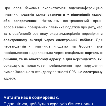
Про своє бажання скористатися відеоконференцією
платник податків може
зазначити у відповідній скарзі
або запереченнях
. Натомість контролюючий орган
зобов'язаний повідомити платника податків про дату, час
та місце/спосіб розгляду скарги/матеріалів перевірки
в
електронному вигляді через електронний кабінет
. Для
нерезидентів - платників «податку на Google» таке
повідомлення надсилається через
спеціальне портальне
рішення, та на електронну адресу
, а для нерезидентів, які
оскаржують податкове повідомлення про порушення
вимог Загального стандарту звітності CRS -
на електронну
адресу
.
Читайте нас в соцмережах.
Підпишіться, щоб бути в курсі усіх бізнес-новин.