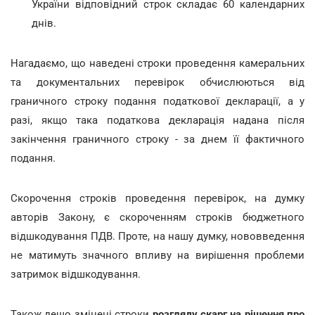
України відповідний строк складає 60 календарних
днів.
Нагадаємо, що наведені строки проведення камеральних
та документальних перевірок обчислюються від
граничного строку подання податкової декларації, а у
разі, якщо така податкова декларація надана після
закінчення граничного строку - за днем її фактичного
подання.
Скорочення строків проведення перевірок, на думку
авторів Закону, є скороченням строків бюджетного
відшкодування ПДВ. Проте, на нашу думку, нововведення
не матимуть значного впливу на вирішення проблеми
затримок відшкодування.
Також дещо змінені строки
розгляду скарг на рішення про