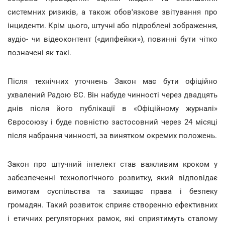
системних ризиків, а також обов'язкове звітування про
інциденти. Крім цього, штучні або підроблені зображення,
аудіо- чи відеоконтент («дипфейки»), повинні бути чітко
позначені як такі.
Після технічних уточнень Закон має бути офіційно
ухвалений Радою ЄС. Він набуде чинності через двадцять
днів після його публікації в «Офіційному журналі»
Євросоюзу і буде повністю застосовний через 24 місяці
після набрання чинності, за винятком окремих положень.
Закон про штучний інтелект став важливим кроком у
забезпеченні технологічного розвитку, який відповідає
вимогам суспільства та захищає права і безпеку
громадян. Такий розвиток сприяє створенню ефективних
і етичних регуляторних рамок, які сприятимуть сталому