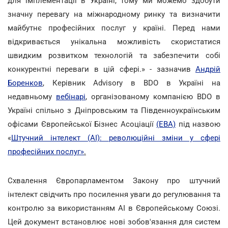
для імплементації в Україні, тому ми можемо здобути
значну перевагу на міжнародному ринку та визначити
майбутнє професійних послуг у країні. Перед нами
відкривається унікальна можливість скористатися
швидким розвитком технологій та забезпечити собі
конкурентні переваги в цій сфері.» - зазначив
Андрій
Боренков
, Керівник Advisory в BDO в Україні на
недавньому
вебінарі
, організованому компанією BDO в
Україні спільно з Дніпровським та Південноукраїнським
офісами Європейської Бізнес Асоціації
(EBA)
під назвою
«
Штучний інтелект (AI): революційні зміни у сфері
професійних послуг»
.
Схвалення Європарламентом Закону про штучний
інтелект свідчить про посилення уваги до регулювання та
контролю за використанням AI в Європейському Союзі.
Цей документ встановлює нові зобов'язання для систем