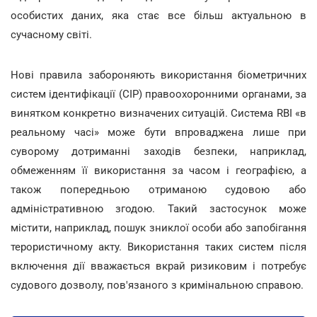
особистих даних, яка стає все більш актуальною в
сучасному світі.
Нові правила забороняють використання біометричних
систем ідентифікації (СІР) правоохоронними органами, за
винятком конкретно визначених ситуацій. Система RBI «в
реальному часі» може бути впроваджена лише при
суворому дотриманні заходів безпеки, наприклад,
обмеженням її використання за часом і географією, а
також попередньою отриманою судовою або
адміністративною згодою. Такий застосунок може
містити, наприклад, пошук зниклої особи або запобігання
терористичному акту. Використання таких систем після
включення дії вважається вкрай ризиковим і потребує
судового дозволу, пов'язаного з кримінальною справою.