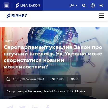
UA
БІЗНЕС
Галузі
Європарламент ухвалив Закон про
штучний інтелект. Як Україна може
скористатися новими
можливостями?
16.05, 29 березня 2024
1285
0
Автор:
Андрій Боренков, Head of Advisory BDO in Ukraine