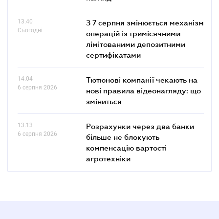
13.40
З 7 серпня змінюється механізм
Сьогодні
операцій із тримісячними
лімітованими депозитними
сертифікатами
14.04
Тютюнові компанії чекають на
6 серпня 2026
нові правила відеонагляду: що
зміниться
13.13
Розрахунки через два банки
6 серпня 2026
більше не блокують
компенсацію вартості
агротехніки