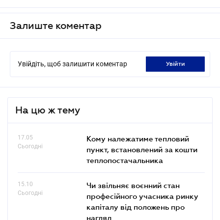
Залиште коментар
Увійдіть, щоб залишити коментар
увійти
На цю ж тему
17.05
Кому належатиме тепловий
Сьогодні
пункт, встановлений за кошти
теплопостачальника
15.10
Чи звільняє воєнний стан
Сьогодні
професійного учасника ринку
капіталу від положень про
нагляд