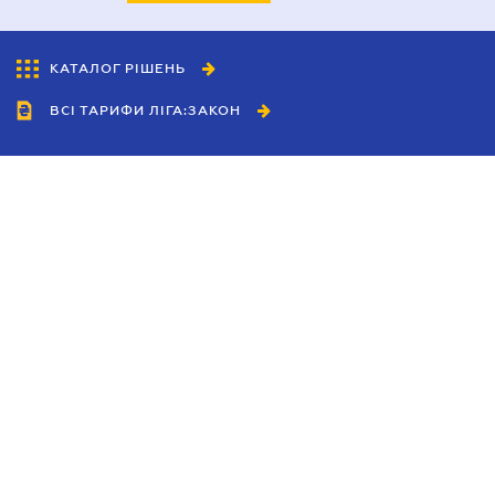
КАТАЛОГ РІШЕНЬ
ВСІ ТАРИФИ ЛІГА:ЗАКОН
Співробітництво
Агенти
Дилери
Політика конфіденційності
Умови використання сайту
Реклама
Блог
Новини компанії
Керівництва
Каталоги компаній