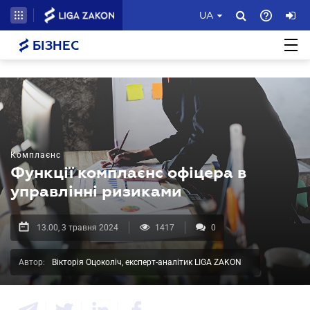
UA
БІЗНЕС
Комплаєнс
Функції комплаєнс офіцера в
управлінні ризиками
13.00, 3 травня 2024
1417
0
Автор:
Вікторія Оцоколіч, експерт-аналітик LIGA ZAKON