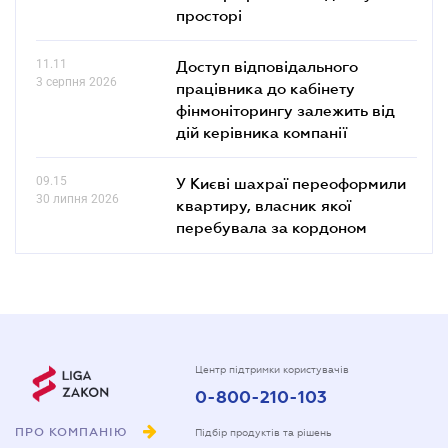
просторі
11.11
Доступ відповідального
3 серпня 2026
працівника до кабінету
фінмоніторингу залежить від
дій керівника компанії
09.15
У Києві шахраї переоформили
30 липня 2026
квартиру, власник якої
перебувала за кордоном
Центр підтримки користувачів
0-800-210-103
ПРО КОМПАНІЮ
Підбір продуктів та рішень